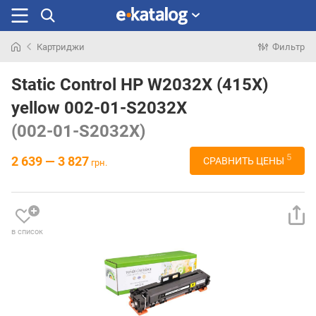
Картриджи
Фильтр
Искали
раньше
Static Control HP W2032X (415X)
yellow 002-01-S2032X
(002-01-S2032X)
5
2 639 — 3 827
СРАВНИТЬ ЦЕНЫ
грн.
в список