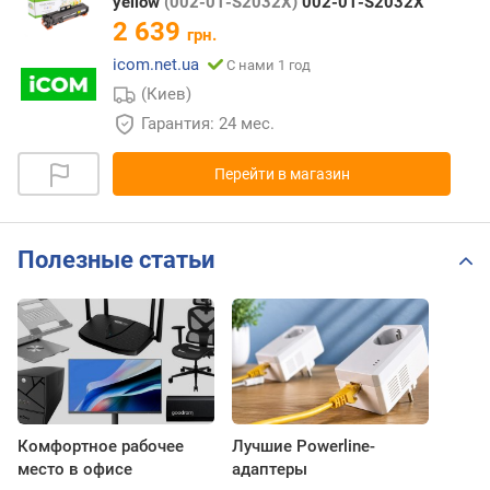
yellow
(002-01-S2032X)
002-01-S2032X
2 639
грн.
icom.net.ua
С нами 1 год
(Киев)
Гарантия: 24 мес.
Перейти в магазин
Полезные статьи
Комфортное рабочее
Лучшие Powerline-
место в офисе
адаптеры