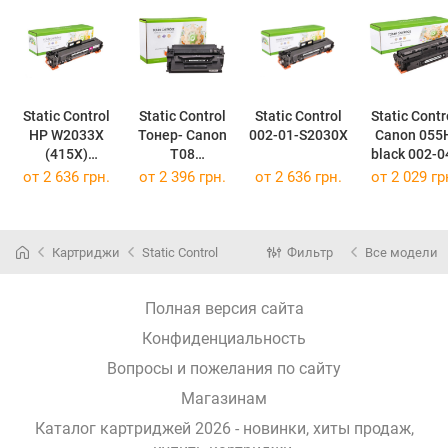
Static Control
Static Control
Static Control
Static Contr
HP W2033X
Тонер- Canon
002-01-S2030X
Canon 055
(415X)
T08
black 002-04-
magenta 002-
(3010C006AA)
от
2 636 грн.
от
2 396 грн.
от
2 636 грн.
от
2 029 гр
01-S2033X
black 002-04-
(002-04-
(002-01-
ST08
SRG055HK
S2033X)
(002-04-ST08)
Картриджи
Static Control
Фильтр
Все модели
Полная версия сайта
Конфиденциальность
Вопросы и пожелания по сайту
Магазинам
Каталог картриджей 2026 - новинки, хиты продаж,