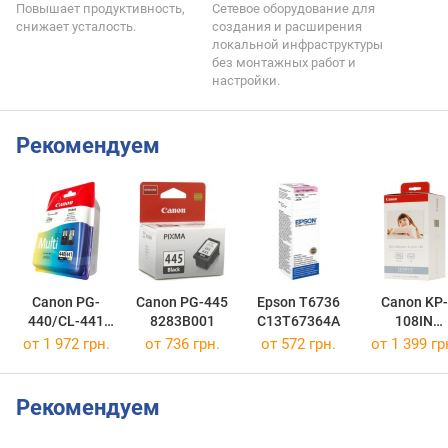
Повышает продуктивность,
Сетевое оборудование для
снижает усталость.
создания и расширения
локальной инфраструктуры
без монтажных работ и
настройки.
Рекомендуем
Canon PG-
Canon PG-445
Epson T6736
Canon KP-
440/CL-441
8283B001
C13T67364A
108IN
MULTI
3115B001
от 1 972 грн.
от 736 грн.
от 572 грн.
от 1 399 гр
5219B005
Рекомендуем