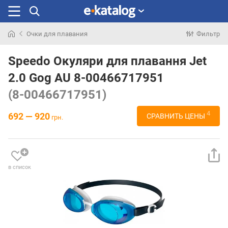
Очки для плавания
Фильтр
Искали
раньше
Speedo Окуляри для плавання Jet
2.0 Gog AU 8-00466717951
(8-00466717951)
4
692 — 920
СРАВНИТЬ ЦЕНЫ
грн.
в список