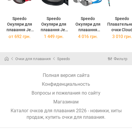
Speedo
Speedo
Speedo
Speedo
Окуляри для
Окуляри для
Окуляри для
Плавательн
плавання Jet
плавання Jet
плавання
очки Cloud
2.0 Gog AU 8-
2.0 Classic
Quick-Cut 2.0
Feel 2.0
от
692 грн.
1 449 грн.
4 016 грн.
3 010 грн.
00466717952
Wide-View
Shark Skin
Biofuse с
(8-
Anti-Fog,
Professional
гибким,
00466717952)
гнучкі та
Competition з
удобным 
надійні,
покриттям
противотум
Очки для плавания
Speedo
Фильтр
унісекс, чорні/
проти
ным
срібні
запотіван
покрытием
[Вибір Пан
для
Полная версия сайта
Чжанле]
тренировок
Конфиденциальность
темно-
зеленые
Вопросы и пожелания по сайту
Магазинам
Каталог очков для плавания 2026 - новинки, хиты
продаж,
купить очки для плавания
.