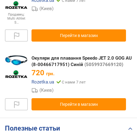
Rozetka.ua
С нами 7 лет
(Киев)
Продавец:
Multi Athlet
S…
Перейти в магазин
Окуляри для плавання Speedo JET 2.0 GOG AU
(8-00466717951) Синій
(5059937669120)
720
грн.
Rozetka.ua
С нами 7 лет
(Киев)
Перейти в магазин
Полезные статьи