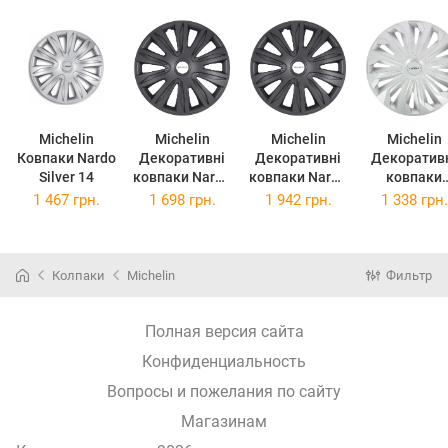
Michelin
Michelin
Michelin
Michelin
Ковпаки Nardo
Декоративні
Декоративні
Декоратив
Silver 14
ковпаки Nardo
ковпаки Nardo
ковпаки
Black R15
Black R16
Cosmo Silv
1 467 грн.
1 698 грн.
1 942 грн.
1 338 грн.
(32774)
(32781)
R14 (33702
(W32774)
(W32781)
(W33702)
Колпаки
Michelin
Фильтр
Полная версия сайта
Конфиденциальность
Вопросы и пожелания по сайту
Магазинам