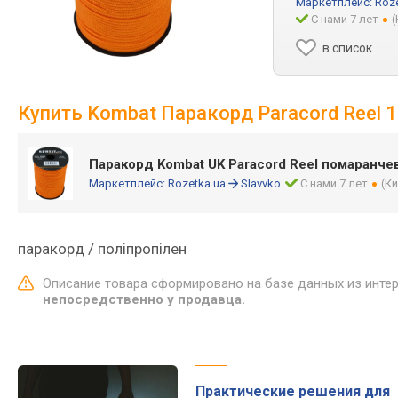
Маркетплейс:
Roze
С нами 7 лет
(
в список
Купить Kombat Паракорд Paraсord Reel 1
Паракорд Kombat UK Paraсord Reel помаранч
Маркетплейс:
Rozetka.ua
Slavvko
С нами 7 лет
(К
паракорд / поліпропілен
Описание товара сформировано на базе данных из инте
непосредственно у продавца.
Практические решения для