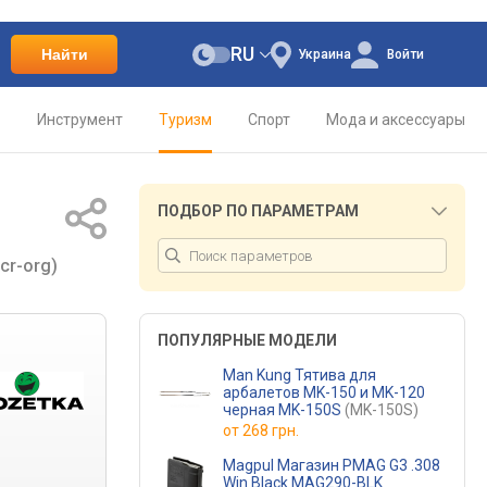
RU
Найти
Украина
Войти
о
Инструмент
Туризм
Спорт
Мода и аксессуары
ПОДБОР ПО ПАРАМЕТРАМ
cr-org)
ПОПУЛЯРНЫЕ МОДЕЛИ
Man Kung Тятива для
арбалетов MK-150 и MK-120
черная MK-150S
(MK-150S)
от
268 грн.
Magpul Магазин PMAG G3 .308
Win Black MAG290-BLK