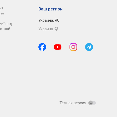
Ваш регион
е?
er.
Украина
,
RU
ии" под
ретной
Украина
Тёмная версия