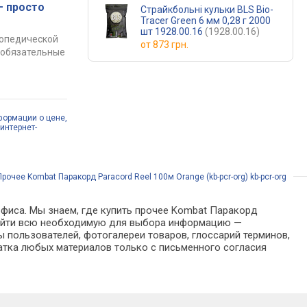
— просто
Страйкбольні кульки BLS Bio-
Tracer Green 6 мм 0,28 г 2000
шт 1928.00.16
(1928.00.16)
топедической
от
873 грн.
е обязательные
формации о цене,
интернет-
Прочее Kombat Паракорд Paraсord Reel 100м Orange (kb-pcr-org) kb-pcr-org
офиса. Мы знаем, где купить прочее Kombat Паракорд
но найти всю необходимую для выбора информацию —
 пользователей, фотогалереи товаров, глоссарий терминов,
атка любых материалов только с письменного согласия