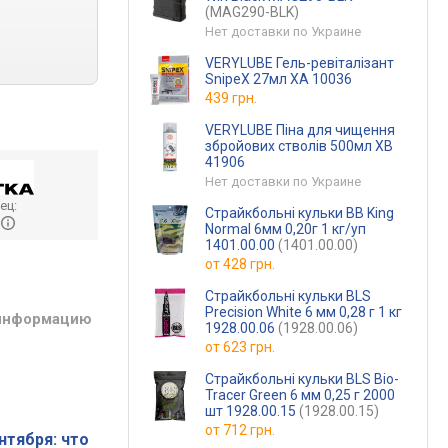
(MAG290-BLK)
Нет доставки по Украине
VERYLUBE Гель-ревіталізант
SnipeX 27мл XA 10036
439 грн.
VERYLUBE Піна для чищення
збройових стволів 500мл XB
41906
Нет доставки по Украине
ец:
Страйкбольні кульки BB King
o
Normal 6мм 0,20г 1 кг/уп
1401.00.00
(1401.00.00)
от
428 грн.
Страйкбольні кульки BLS
Precision White 6 мм 0,28 г 1 кг
 информацию
1928.00.06
(1928.00.06)
от
623 грн.
Страйкбольні кульки BLS Bio-
Tracer Green 6 мм 0,25 г 2000
шт 1928.00.15
(1928.00.15)
от
712 грн.
нтября: что