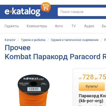
Гаджеты
Компьютеры
Фото
TV
Аудио
Бы
Каталог
/
Туризм и рыбалка
/
Оружие и тактическое снаряжение
/
П
Прочее
Kombat Паракорд Paraсord R
728
7
от
до
Купить!
Паракорд Ko
(kb-pcr-org)