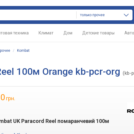
только прочее
товая техника
Климат
Дом
Детские товары
Авт
рочее
/
Kombat
eel 100м Orange kb-pcr-org
(kb-p
50
грн.
mbat UK Paraсord Reel помаранчевий 100м