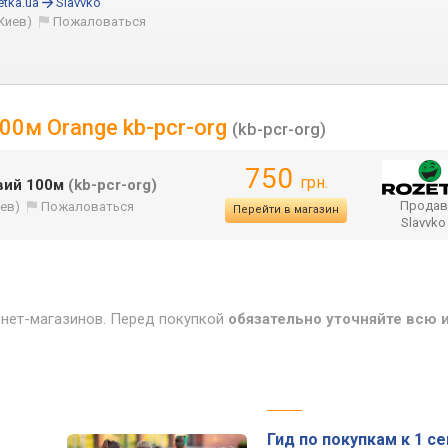
tka.ua
Slavvko
Киев)
Пожаловаться
00м Orange kb-pcr-org
(kb-pcr-org)
750
грн.
евий 100м
(kb-pcr-org)
Продав
иев)
Пожаловаться
Перейти в магазин
Slavvk
рнет-магазинов. Перед покупкой
обязательно уточняйте всю
Гид по покупкам к 1 се