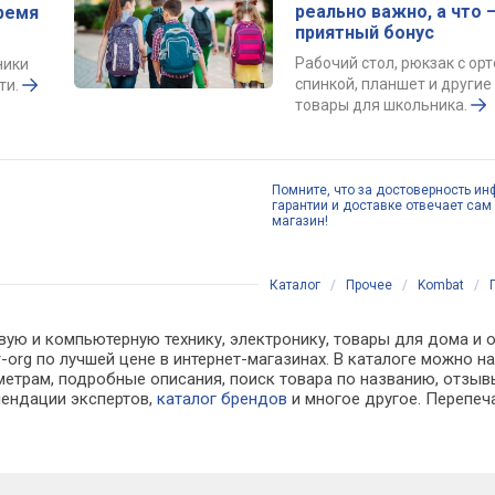
реально важно, а что 
ремя
приятный бонус
Рабочий стол, рюкзак с ор
ники
спинкой, планшет и други
ти.
товары для школьника.
Помните, что за достоверность ин
гарантии и доставке отвечает сам 
магазин!
Каталог
/
Прочее
/
Kombat
/
вую и компьютерную технику, электронику, товары для дома и 
-pcr-org по лучшей цене в интернет-магазинах. В каталоге мож
метрам, подробные описания, поиск товара по названию, отзывы
мендации экспертов,
каталог брендов
и многое другое. Перепеч