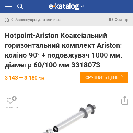
Аксессуары для климата
Фильтр
Искали
раньше
Hotpoint-Ariston Коаксіальний
горизонтальний комплект Ariston:
коліно 90° + подовжувач 1000 мм,
діаметр 60/100 мм 3318073
6
3 143 — 3 180
СРАВНИТЬ ЦЕНЫ
грн.
в список