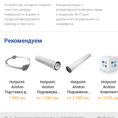
Устройства, которые помогут
Кондиционеры с
очистить воздух,
инверторным компрессором
поверхности в доме и
и модулем Wi-Fi для
продезинфицировать
удаленного управления со
одежду и текстиль.
смартфона.
Рекомендуем
Hotpoint-
Hotpoint-
Hotpoint-
Hotpoint-
Ariston
Ariston
Ariston
Ariston
Підставка для
Подовжувач
Подовження
Комплект
водонагрівача
80/125, L =
80/125, L= 1м
ТЕНу 2,2 к
1 599 грн.
от
1 530 грн.
от
2 550 грн.
от
3 533 гр
непрямого
0,5м 3318094
3318093
для баків B
нагріву
120L - 160
ARISTON
3078229
3078020
(для
Аксессуары для климата
Hotpoint-Ariston
Фильтр