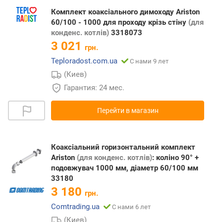
Комплект коаксіального димоходу Ariston
60/100 - 1000 для проходу крізь стіну
(для
конденс. котлів)
3318073
3 021
грн.
Teploradost.com.ua
С нами 9 лет
(Киев)
Гарантия: 24 мес.
Перейти в магазин
Коаксіальний горизонтальний комплект
Ariston
(для конденс. котлів)
: коліно 90° +
подовжувач 1000 мм, діаметр 60/100 мм
33180
3 180
грн.
Comtrading.ua
С нами 6 лет
(Киев)