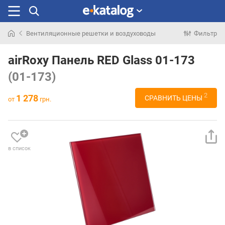
Вентиляционные решетки и воздуховоды
Фильтр
Искали
раньше
airRoxy Панель RED Glass 01-173
(01-173)
2
1 278
СРАВНИТЬ ЦЕНЫ
от
грн.
в список