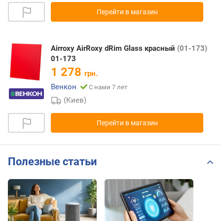
Перейти в магазин
Airroxy AirRoxy dRim Glass красный
(01-173)
01-173
1 278
грн.
Венкон
С нами 7 лет
(Киев)
Перейти в магазин
Полезные статьи