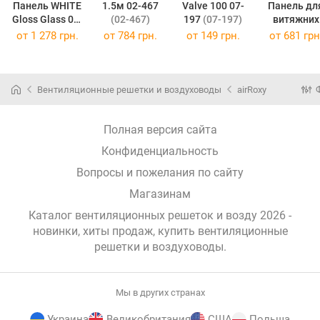
Панель WHITE
1.5м 02-467
Valve 100 07-
Панель дл
Gloss Glass 01-
(02-467)
197
(07-197)
витяжних
170
(01-170)
вентилятор
от
1 278 грн.
от
784 грн.
от
149 грн.
от
681 грн
WHITE Glos
(01-160)
Вентиляционные решетки и воздуховоды
airRoxy
Полная версия сайта
Конфиденциальность
Вопросы и пожелания по сайту
Магазинам
Каталог вентиляционных решеток и возду 2026 -
новинки, хиты продаж,
купить вентиляционные
решетки и воздуховоды
.
Мы в других странах
Украина
Великобритания
США
Польша