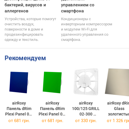
бактерий, вирусов и
управлением со
аллергенов
смартфона
Устройства, которые помогут
Кондиционеры с
очистить воздух,
инверторным компрессором
поверхности в доме и
и модулем Wi-Fi для
продезинфицировать
удаленного управления со
одежду и текстиль.
смартфона.
Рекомендуем
airRoxy
airRoxy
airRoxy
airRoxy dR
Панель dRim
Панель dRim
100/125 GRILL
Glass
Plexi Panel 01-
Plexi Panel 01-
02-300
золотисты
166
(01-166)
167
(01-167)
(02-300)
01-176
от
681 грн.
от
681 грн.
от
330 грн.
от
1 326 гр
(01-176)