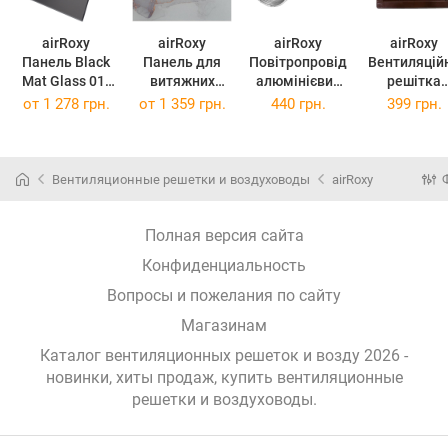
airRoxy
airRoxy
airRoxy
airRoxy
Панель Black
Панель для
Повітропровід
Вентиляцій
Mat Glass 01-
витяжних
алюмінієвий
решітка
174
(01-174)
вентиляторів
d125 03-010А
350x350 Bro
от
1 278 грн.
от
1 359 грн.
440 грн.
399 грн.
MARBLE PINK
(03-010А)
02-347
GOLD Glass 01-
(02-347)
188
(01-188)
Вентиляционные решетки и воздуховоды
airRoxy
Полная версия сайта
Конфиденциальность
Вопросы и пожелания по сайту
Магазинам
Каталог вентиляционных решеток и возду 2026 -
новинки, хиты продаж,
купить вентиляционные
решетки и воздуховоды
.