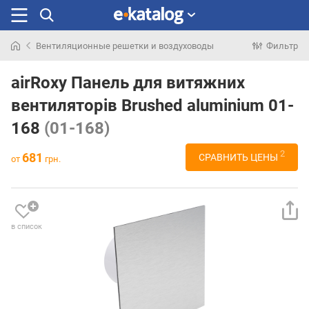
Вентиляционные решетки и воздуховоды
Фильтр
Искали
раньше
airRoxy Панель для витяжних
вентиляторів Brushed aluminium 01-
168
(01-168)
2
681
СРАВНИТЬ ЦЕНЫ
от
грн.
в список