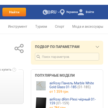
RU
Найти
Украина
Войти
о
Инструмент
Туризм
Спорт
Мода и аксессуары
ПОДБОР ПО ПАРАМЕТРАМ
к купить
ПОПУЛЯРНЫЕ МОДЕЛИ
airRoxy Панель Marble White
Gold Glass 01-185
(01-185)
от
1 359 грн.
airRoxy dRim Plexi чёрный 01-
159
(01-159)
от
784 грн.