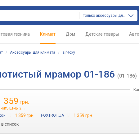
только аксессуары для климата
товая техника
Климат
Дом
Детские товары
Авт
ат
/
Аксессуары для климата
/
airRoxy
олотистый мрамор 01-186
(01-186)
Ка
1 359
грн.
внить цены
→
2
кон
→
1 359 грн.
FOXTROT.UA
→
1 359 грн.
в список