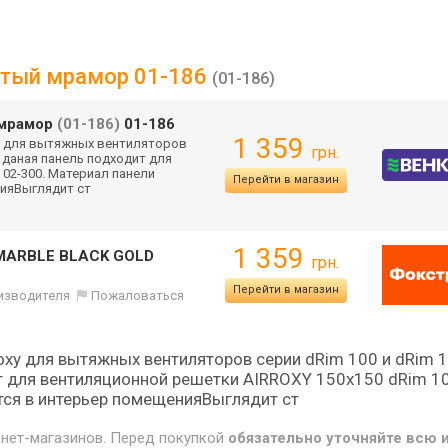
истый мрамор 01-186
(01-186)
й мрамор
(01-186)
01-186
1 359
xy для вытяжных вентиляторов
грн.
е даная панель подходит для
 02-300. Материал панели
Перейти в магазин
нияВыглядит ст
1 359
 MARBLE BLACK GOLD
грн.
Перейти в магазин
оизводителя
Пожаловаться
oxy для вытяжных вентиляторов серии dRim 100 и dRim 
т для вентиляционной решетки AIRROXY 150x150 dRim 1
тся в интерьер помещенияВыглядит ст
рнет-магазинов. Перед покупкой
обязательно уточняйте всю