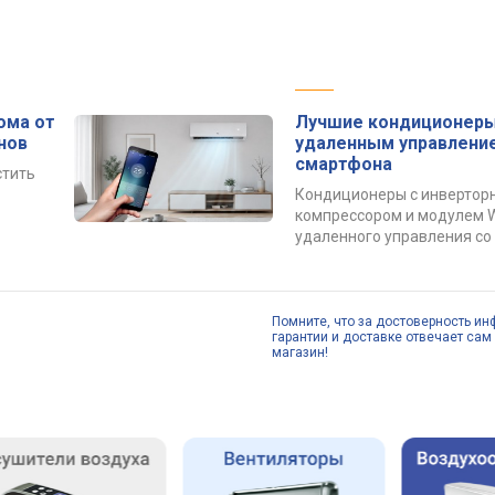
ома от
Лучшие кондиционеры
нов
удаленным управлени
смартфона
стить
Кондиционеры с инвертор
компрессором и модулем W
удаленного управления со
Помните, что за достоверность ин
гарантии и доставке отвечает сам 
магазин!