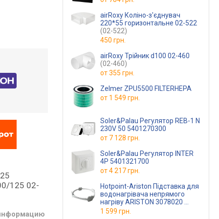
airRoxy Коліно-з'єднувач
220*55 горизонтальне 02-522
(02-522)
450 грн.
airRoxy Трійник d100 02-460
(02-460)
от
355 грн.
Zelmer ZPU5500 FILTERHEPA
от
1 549 грн.
Soler&Palau Регулятор REB-1 N
230V 50 5401270300
от
7 128 грн.
Soler&Palau Регулятор INTER
4P 5401321700
от
4 217 грн.
125
00/125 02-
Hotpoint-Ariston Підставка для
водонагрівача непрямого
нагріву ARISTON 3078020
(3078020)
1 599 грн.
 информацию