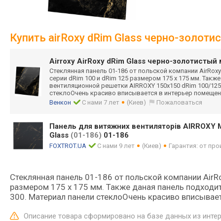
Купить airRoxy dRim Glass черно-золот
Airroxy AirRoxy dRim Glass черно-золотисты
Стеклянная панель 01-186 от польской компании AirRo
серии dRim 100 и dRim 125 размером 175 х 175 мм. Такж
вентиляционной решетки AIRROXY 150x150 dRim 100/125
стеклоОчень красиво вписывается в интерьер помеще
Венкон
С нами 7 лет
(Киев)
Пожаловаться
Панель для витяжних вентиляторів AIRROXY
Glass
(01-186)
01-186
FOXTROT.UA
С нами 9 лет
(Киев)
Гарантия: от пр
Стеклянная панель 01-186 от польской компании AirR
размером 175 х 175 мм. Также даная панель подходи
300. Материал панели стеклоОчень красиво вписывае
Описание товара сформировано на базе данных из инте