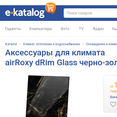
Гаджеты
Компьютеры
Фото
TV
Аудио
Бы
Каталог
/
Климат, отопление и водоснабжение
/
Охлаждение и клим
Аксессуары для климата
airRoxy dRim Glass черно-з
от
Сра
Вен