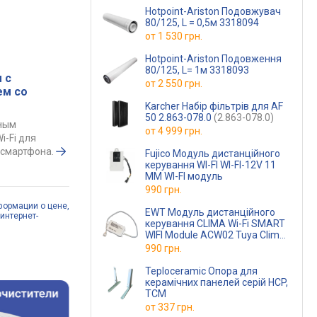
Hotpoint-Ariston Подовжувач
80/125, L = 0,5м 3318094
от
1 530 грн.
Hotpoint-Ariston Подовження
80/125, L= 1м 3318093
 с
от
2 550 грн.
ем со
Karcher Набір фільтрів для AF
50 2.863-078.0
(2.863-078.0)
ным
от
4 999 грн.
i-Fi для
 смартфона.
Fujico Модуль дистанційного
керування WI-FI WI-FI-12V 11
MM WI-FI модуль
990 грн.
формации о цене,
EWT Модуль дистанційного
интернет-
керування CLIMA Wi-Fi SMART
WIFI Module ACW02 Tuya Clima
WI-FI модуль
990 грн.
Teploceramic Опора для
керамічних панелей серій HCP,
TCM
от
337 грн.