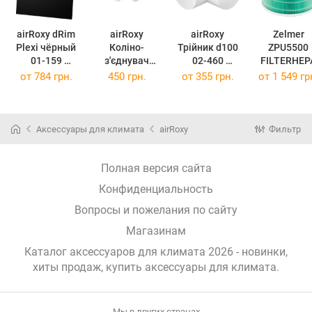
airRoxy dRim
airRoxy
airRoxy
Zelmer
Plexi чёрный
Коліно-
Трійник d100
ZPU5500
01-159
з'єднувач
02-460
FILTERHEP
(01-159)
220*55
(02-460)
от
784 грн.
450 грн.
от
355 грн.
от
1 549 гр
горизонтальне
02-522
(02-522)
Аксессуары для климата
airRoxy
Фильтр
Полная версия сайта
Конфиденциальность
Вопросы и пожелания по сайту
Магазинам
Каталог аксессуаров для климата 2026 - новинки,
хиты продаж,
купить аксессуары для климата
.
Мы в других странах