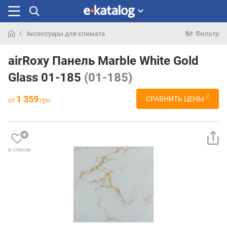
Аксессуары для климата
Фильтр
Искали
раньше
airRoxy Панель Marble White Gold
Glass 01-185
(01-185)
2
1 359
СРАВНИТЬ ЦЕНЫ
от
грн.
в список