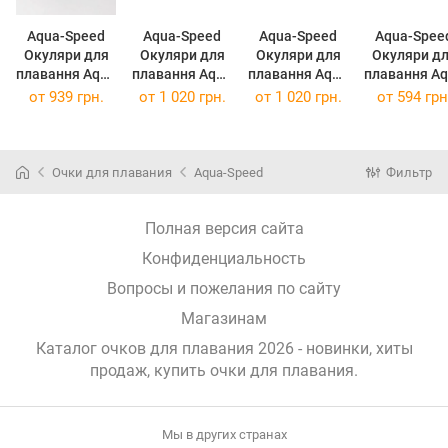
Aqua-Speed
Aqua-Speed
Aqua-Speed
Aqua-Spee
Окуляри для
Окуляри для
Окуляри для
Окуляри д
плавання Aqua
плавання Aqua
плавання Aqua
плавання A
Speed ZEN
Speed FEN
Speed FEN
Speed Eta 6
от
939 грн.
от
1 020 грн.
от
1 020 грн.
от
594 грн
61480
61489
61490 чорний
Transparent
блакитний Уні
блактний Уні
Уні OSFM 719-
ark Blue 084-
OFSM
OSFM 719-01
07
53-M
(084-53-M
Очки для плавания
Aqua-Speed
Фильтр
Полная версия сайта
Конфиденциальность
Вопросы и пожелания по сайту
Магазинам
Каталог очков для плавания 2026 - новинки, хиты
продаж,
купить очки для плавания
.
Мы в других странах