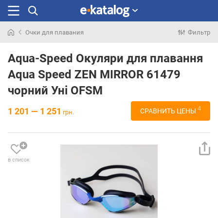
Очки для плавания
Фильтр
Искали
раньше
Aqua-Speed Окуляри для плавання
Aqua Speed ZEN MIRROR 61479
чорний Уні OFSM
4
1 201 — 1 251
СРАВНИТЬ ЦЕНЫ
грн.
в список