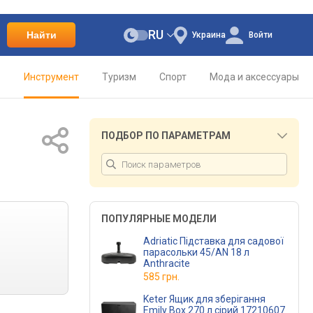
RU
Найти
Украина
Войти
о
Инструмент
Туризм
Спорт
Мода и аксессуары
ПОДБОР ПО ПАРАМЕТРАМ
ПОПУЛЯРНЫЕ МОДЕЛИ
Adriatic Підставка для садової
парасольки 45/AN 18 л
Anthracite
585 грн.
Keter Ящик для зберігання
Emily Box 270 л сірий 17210607