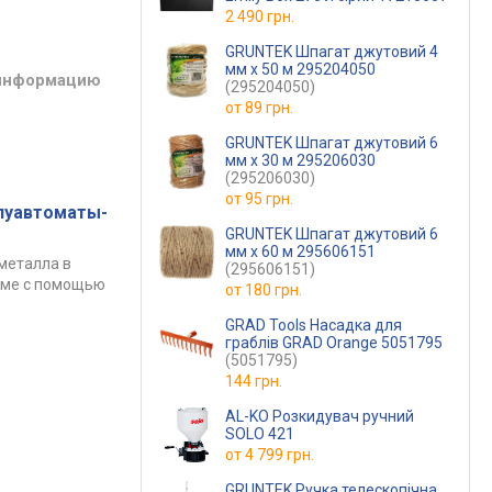
2 490 грн.
GRUNTEK Шпагат джутовий 4
мм х 50 м 295204050
 информацию
(295204050)
от
89 грн.
GRUNTEK Шпагат джутовий 6
мм х 30 м 295206030
(295206030)
от
95 грн.
луавтоматы-
GRUNTEK Шпагат джутовий 6
мм х 60 м 295606151
металла в
(295606151)
име с помощью
от
180 грн.
GRAD Tools Насадка для
граблів GRAD Orange 5051795
(5051795)
144 грн.
AL-KO Розкидувач ручний
SOLO 421
от
4 799 грн.
GRUNTEK Ручка телескопічна