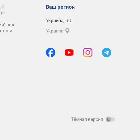
Ваш регион
е?
er.
Украина
,
RU
ии" под
ретной
Украина
Тёмная версия