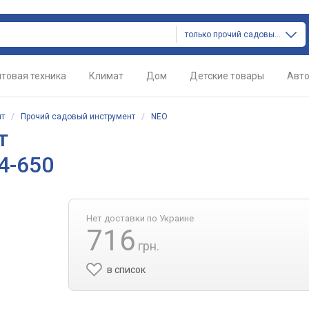
только прочий садовый инструмент
товая техника
Климат
Дом
Детские товары
Авт
нт
/
Прочий садовый инструмент
/
NEO
т
4-650
Нет доставки по Украине
716
грн.
в список