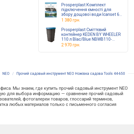
Prosperplast Комплект
підключення ємності для
збору дощової води Icanset 6
ICANS6
1 380 грн.
Prosperplast Сміттєвий
контейнер KEDEN BY WHEELER
110 л Blac/Blue NBWB110-
2383C
(NBWB110-2383C)
2 970 грн.
/
NEO
/
Прочий садовый инструмент NEO Ножівка садова Tools 44-650
офиса. Мы знаем, где купить прочий садовый инструмент NEO
димую для выбора информацию — сравнение прочий садовый
ователей, фотогалереи товаров, глоссарий терминов,
атка любых материалов только с письменного согласия