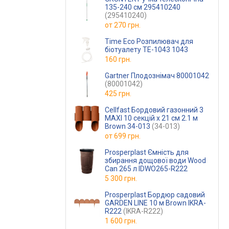
135-240 см 295410240
(295410240)
от
270 грн.
Time Eco Розпилювач для
біотуалету ТЕ-1043 1043
160 грн.
Gartner Плодознімач 80001042
(80001042)
425 грн.
Cellfast Бордовий газонний 3
MAXI 10 секцій х 21 см 2.1 м
Brown 34-013
(34-013)
от
699 грн.
Prosperplast Ємність для
збирання дощової води Wood
Can 265 л IDWO265-R222
5 300 грн.
Prosperplast Бордюр садовий
GARDEN LINE 10 м Brown IKRA-
R222
(IKRA-R222)
1 600 грн.