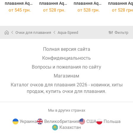
плавання Aqua
плавання Aqua
плавання Aqua
плавання A
Speed Agila
Speed Marea
Speed Marea
Speed Mar
от
545 грн.
от
528 грн.
от
528 грн.
от
528 грн
066-61
JR 014-01
JR 014-09
JR 014-30
Blue/Transpar
Light Blue
Violet
(014-09)
White/Gree
ent
(066-61)
(014-01)
(014-30)
Очки для плавания
Aqua-Speed
Фильтр
Полная версия сайта
Конфиденциальность
Вопросы и пожелания по сайту
Магазинам
Каталог очков для плавания 2026 - новинки, хиты
продаж,
купить очки для плавания
.
Мы в других странах
Украина
Великобритания
США
Польша
Казахстан