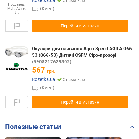
Rozetka.ua
С нами 7 лет
Продавец:
(Киев)
Multi Athlet
S…
Перейти в магазин
Окуляри для плавання Aqua Speed AGILA 066-
53 (066-53) Дитячі OSFM Сіро-прозорі
(5908217629302)
567
грн.
Rozetka.ua
С нами 7 лет
(Киев)
Перейти в магазин
Полезные статьи