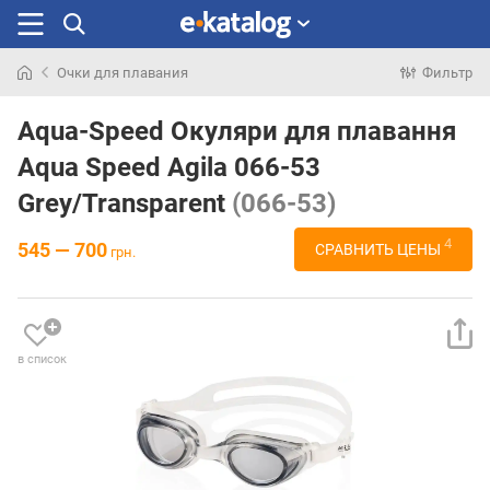
Очки для плавания
Фильтр
Искали
раньше
Aqua-Speed Окуляри для плавання
Aqua Speed Agila 066-53
Grey/Transparent
(066-53)
4
545 — 700
СРАВНИТЬ ЦЕНЫ
грн.
в список