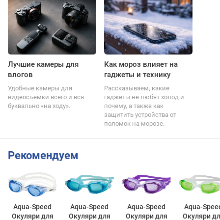
Лучшие камеры для
Как мороз влияет на
влогов
гаджеты и технику
Удобные камеры для
Рассказываем, какие
видеосъемки всего и вся
гаджеты не любят холод и
буквально «на ходу».
почему, а также как
защитить устройства от
поломок на морозе.
Рекомендуем
Aqua-Speed
Aqua-Speed
Aqua-Speed
Aqua-Spee
Окуляри для
Окуляри для
Окуляри для
Окуляри д