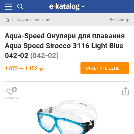
Очки для плавания
Фильтр
Искали
раньше
Aqua-Speed Окуляри для плавання
Aqua Speed Sirocco 3116 Light Blue
042-02
(042-02)
4
1 072 — 1 152
СРАВНИТЬ ЦЕНЫ
грн.
в список