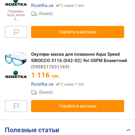
Rozetka.ua
С нами 7 лет
Продавец:
(Киев)
Multi Athlet
S…
Перейти в магазин
Окуляри-маска для плавання Aqua Speed
SIROCCO 3116 (042-02) Уні OSFM Блакитний
(5908217631169)
1 116
грн.
Rozetka.ua
С нами 7 лет
(Киев)
Перейти в магазин
Полезные статьи