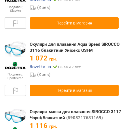
(Киев)
Продавец:
Slavvko
Перейти в магазин
Окуляри для плавання Aqua Speed SIROCCO
3116 блакитний Унісекс OSFM
1 072
грн.
Rozetka.ua
С нами 7 лет
(Киев)
Продавец:
Sportisimo
Перейти в магазин
Окуляри-маска для плавання SIROCCO 3117
Чорні/Блакитний
(5908217631169)
1 116
грн.