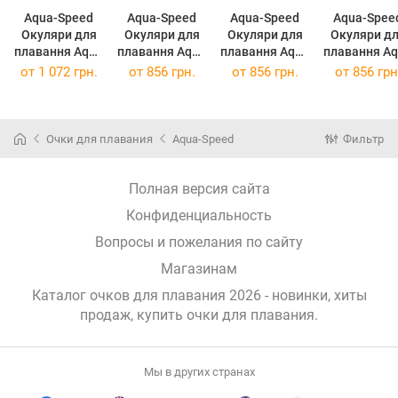
Aqua-Speed
Aqua-Speed
Aqua-Speed
Aqua-Spee
Окуляри для
Окуляри для
Окуляри для
Окуляри д
плавання Aqua
плавання Aqua
плавання Aqua
плавання A
Speed Sirocco
Speed Pacific
Speed Pacific
Speed Pacif
от
1 072 грн.
от
856 грн.
от
856 грн.
от
856 грн
3117 Black
3357
3358 Black
3359
042-07
Blue/Transpar
015-23
Black/Trans
(042-07)
ent 015-01
(015-23)
(015-01)
(015-07)
Очки для плавания
Aqua-Speed
Фильтр
Полная версия сайта
Конфиденциальность
Вопросы и пожелания по сайту
Магазинам
Каталог очков для плавания 2026 - новинки, хиты
продаж,
купить очки для плавания
.
Мы в других странах