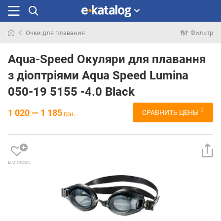
Очки для плавания
Фильтр
Искали
раньше
Aqua-Speed Окуляри для плавання
з діоптріями Aqua Speed Lumina
050-19 5155 -4.0 Black
3
1 020 — 1 185
СРАВНИТЬ ЦЕНЫ
грн.
в список