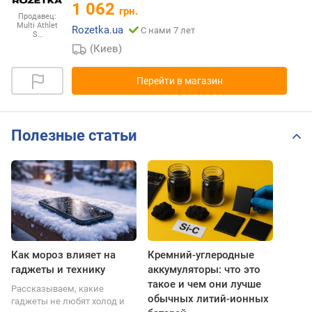
1 062
грн.
Продавец:
Multi Athlet
Rozetka.ua
С нами 7 лет
S…
(Киев)
Перейти в магазин
Полезные статьи
Как мороз влияет на
Кремний-углеродные
гаджеты и технику
аккумуляторы: что это
такое и чем они лучше
Рассказываем, какие
обычных литий-ионных
гаджеты не любят холод и