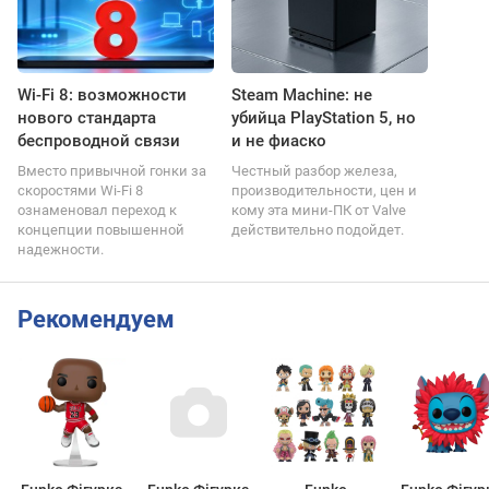
Wi-Fi 8: возможности
Steam Machine: не
нового стандарта
убийца PlayStation 5, но
беспроводной связи
и не фиаско
Вместо привычной гонки за
Честный разбор железа,
скоростями Wi-Fi 8
производительности, цен и
ознаменовал переход к
кому эта мини-ПК от Valve
концепции повышенной
действительно подойдет.
надежности.
Рекомендуем