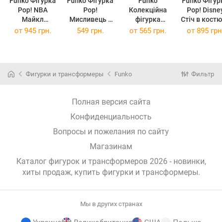
Funko Фігурка
Funko Фігурка
Funko
Funko Фігур
Pop! NBA
Pop!
Колекційна
Pop! Disne
Майкл
Мисливець х
фігурка
Стіч в кост
Джордан
Мисливець
Mystery Minis -
от
945 грн.
549 грн.
от
565 грн.
от
895 грн
36890
(36890)
Gon Freecss,
One Piece
(75164)
41062
(30608) 30608
(Random)
Фигурки и трансформеры
Funko
Фильтр
Полная версия сайта
Конфиденциальность
Вопросы и пожелания по сайту
Магазинам
Каталог фигурок и трансформеров 2026 - новинки,
хиты продаж,
купить фигурки и трансформеры
.
Мы в других странах