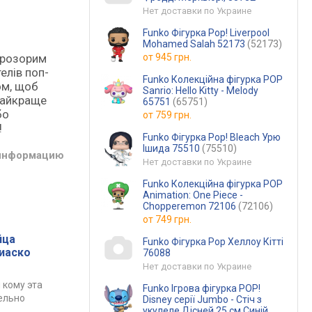
Нет доставки по Украине
Funko Фігурка Pop! Liverpool
Mohamed Salah 52173
(52173)
от
945 грн.
 прозорим
елів поп-
Funko Колекційна фігурка POP
ом, щоб
Sanrio: Hello Kitty - Melody
 найкраще
65751
(65751)
бо
от
759 грн.
!
Funko Фігурка Pop! Bleach Урю
Ішида 75510
(75510)
 информацию
Нет доставки по Украине
Funko Колекційна фігурка POP
Animation: One Piece -
Chopperemon 72106
(72106)
от
749 грн.
йца
Funko Фігурка Pop Хеллоу Кітті
фиаско
76088
Нет доставки по Украине
 кому эта
Funko Ігрова фігурка POP!
ельно
Disney серії Jumbo - Стіч з
укулеле Дісней 25 см Синій