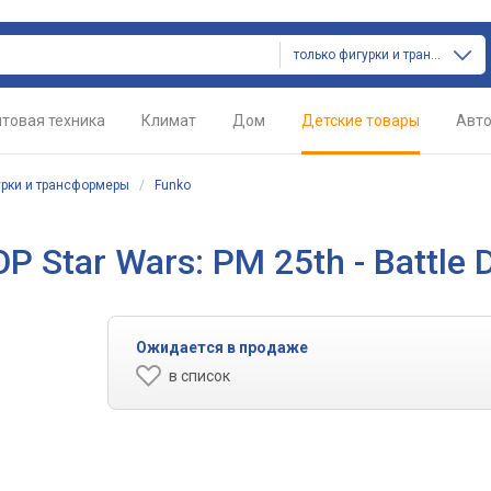
только фигурки и трансформеры
товая техника
Климат
Дом
Детские товары
Авт
рки и трансформеры
/
Funko
 Star Wars: PM 25th - Battle 
Ожидается в продаже
в список