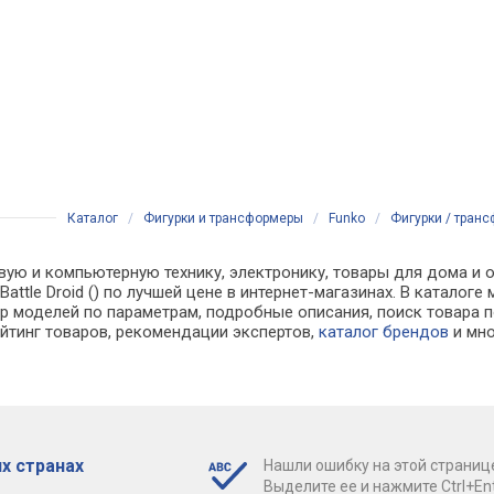
Каталог
/
Фигурки и трансформеры
/
Funko
/
Фигурки / трансф
вую и компьютерную технику, электронику, товары для дома и 
- Battle Droid () по лучшей цене в интернет-магазинах. В кат
р моделей по параметрам, подробные описания, поиск товара п
ейтинг товаров, рекомендации экспертов,
каталог брендов
и мно
х странах
Нашли ошибку на этой страниц
Выделите ее и нажмите Ctrl+Ent