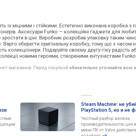
бить їх міцними і стійкими. Естетично виконана коробка з
іонерів. Аксесуари Funko — колекційні гаджети для любит
е зростати в ціні. Виробник розробив упаковку таким чин
о. Варто зберегти оригінальну коробку, тому що з часом
ють колекціонери. Подаруйте своєму другу-гіку радість а
 колекції новими героями, створеними ентузіастами Funko
рнет-магазинов. Перед покупкой
обязательно уточняйте всю
Steam Machine: не уби
язи
PlayStation 5, но и не 
остями
Честный разбор железа,
онцепции
производительности, цен и
мини-ПК от Valve действит
подойдет.