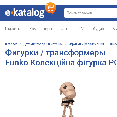
Гаджеты
Компьютеры
Фото
TV
Аудио
Бы
Каталог
/
Детские товары и игрушки
/
Игрушки и развлечения
/
Фигу
Фигурки / трансформеры
Funko Колекційна фігурка POP