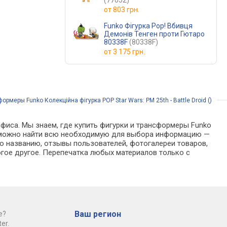
(77052)
от
803 грн.
Funko Фігурка Pop! Вбивця
Демонів Тенген проти Гютаро
80338F
(80338F)
от
3 175 грн.
ормеры Funko Колекційна фігурка POP Star Wars: PM 25th - Battle Droid ()
офиса. Мы знаем, где купить фигурки и трансформеры Funko
алоге можно найти всю необходимую для выбора информацию —
о названию, отзывы пользователей, фотогалереи товаров,
гое другое. Перепечатка любых материалов только с
Ваш регион
е?
er.