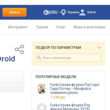
RU
Найти
Украина
Войти
о
Инструмент
Туризм
Спорт
Мода и аксессуары
ПОДБОР ПО ПАРАМЕТРАМ
Droid
ПОПУЛЯРНЫЕ МОДЕЛИ
Funko Ігрова фігурка Pop! серії
Гаррі Поттер – Мелфой зі
зламаною рукою
1 134 грн.
Funko Ігрова фігурка Pop
Фредді Меркьюрі, 33732