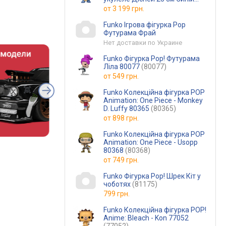
колір
от
3 199 грн.
Funko Ігрова фігурка Pop
Футурама Фрай
Нет доставки по Украине
Funko Фігурка Pop! Футурама
Ліла 80077
(80077)
от
549 грн.
Funko Колекційна фігурка POP
Animation: One Piece - Monkey
D. Luffy 80365
(80365)
от
898 грн.
Funko Колекційна фігурка POP
Animation: One Piece - Usopp
80368
(80368)
от
749 грн.
Funko Фігурка Pop! Шрек Кіт у
чоботях
(81175)
799 грн.
Funko Колекційна фігурка POP!
Anime: Bleach - Kon 77052