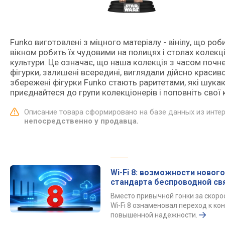
Funko виготовлені з міцного матеріалу - вінілу, що ро
вікном робить їх чудовими на полицях і столах колекц
культури. Це означає, що наша колекція з часом почн
фігурки, залишені всередині, виглядали дійсно красив
збережені фігурки Funko стають раритетами, які шука
приєднайтеся до групи колекціонерів і поповніть свої
Описание товара сформировано на базе данных из инте
непосредственно у продавца.
Wi-Fi 8: возможности нового
стандарта беспроводной св
Вместо привычной гонки за скор
Wi-Fi 8 ознаменовал переход к к
повышенной надежности.