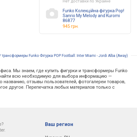
Нет доставки по Украине
Funko Колекційна фігурка Pop!
Sanrio My Melody and Kuromi
86877
945 грн.
 трансформеры Funko Фігурка POP Football: Inter Miami - Jordi Alba (Away)
офиса. Мы знаем, где купить фигурки и трансформеры Funko
ожно найти всю необходимую для выбора информацию —
о названию, отзывы пользователей, фотогалереи товаров,
гое другое. Перепечатка любых материалов только с
Ваш регион
е?
er.