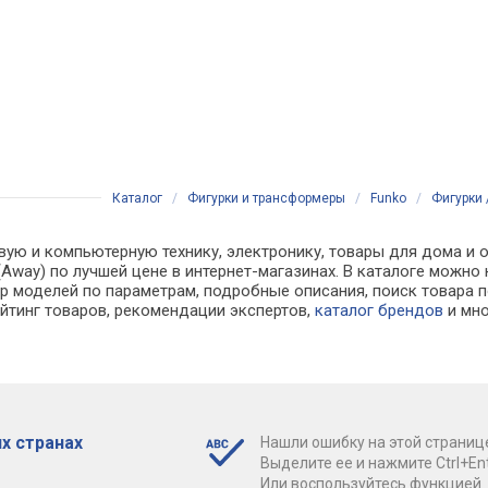
Каталог
/
Фигурки и трансформеры
/
Funko
/
Фигурки /
вую и компьютерную технику, электронику, товары для дома и 
Alba (Away) по лучшей цене в интернет-магазинах. В каталоге м
р моделей по параметрам, подробные описания, поиск товара п
ейтинг товаров, рекомендации экспертов,
каталог брендов
и мно
х странах
Нашли ошибку на этой страниц
Выделите ее и нажмите Ctrl+Ent
Или воспользуйтесь функцией