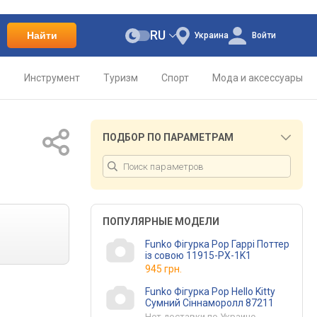
RU
Найти
Украина
Войти
о
Инструмент
Туризм
Спорт
Мода и аксессуары
ПОДБОР ПО ПАРАМЕТРАМ
ПОПУЛЯРНЫЕ МОДЕЛИ
Funko Фігурка Pop Гаррі Поттер
із совою 11915-PX-1K1
945 грн.
Funko Фігурка Pop Hello Kitty
Сумний Сіннаморолл 87211
Нет доставки по Украине