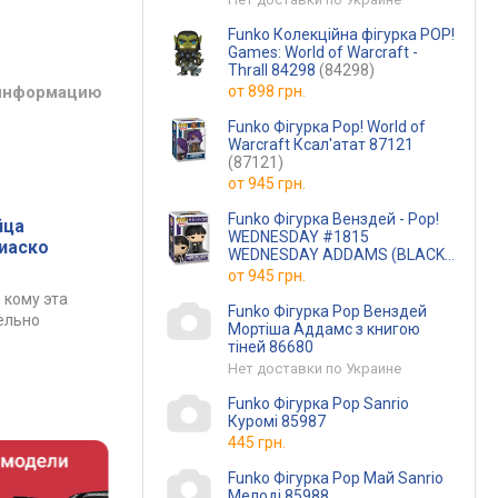
Funko Колекційна фігурка POP!
Games: World of Warcraft -
Thrall 84298
(84298)
 информацию
от
898 грн.
Funko Фігурка Pop! World of
Warcraft Ксал'атат 87121
(87121)
от
945 грн.
Funko Фігурка Венздей - Pop!
йца
WEDNESDAY #1815
фиаско
WEDNESDAY ADDAMS (BLACK
COAT)
(чорне пальто)
от
945 грн.
 кому эта
Funko Фігурка Pop Венздей
ельно
Мортіша Аддамс з книгою
тіней 86680
Нет доставки по Украине
Funko Фігурка Pop Sanrio
Куромі 85987
445 грн.
Funko Фігурка Pop Май Sanrio
Мелоді 85988