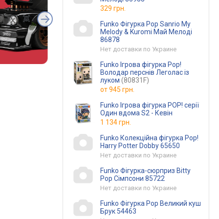
329 грн.
Funko Фігурка Pop Sanrio My
Melody & Kuromi Май Мелоді
86878
Нет доставки по Украине
Funko Ігрова фігурка Pop!
Володар перснів Леголас із
луком
(80831F)
от
945 грн.
Funko Ігрова фігурка POP! серії
Один вдома S2 - Кевін
1 134 грн.
Funko Колекційна фігурка Pop!
Harry Potter Dobby 65650
Нет доставки по Украине
Funko Фігурка-сюрприз Bitty
Pop Сімпсони 85722
Нет доставки по Украине
Funko Фігурка Pop Великий куш
Брук 54463