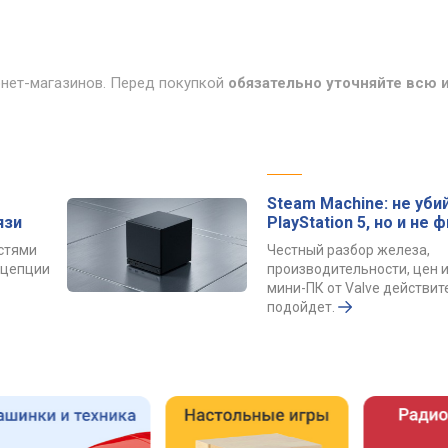
рнет-магазинов. Перед покупкой
обязательно уточняйте всю
Steam Machine: не уби
язи
PlayStation 5, но и не 
остями
Честный разбор железа,
онцепции
производительности, цен и
мини-ПК от Valve действит
подойдет.