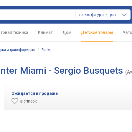
только фигурки и трансформеры
товая техника
Климат
Дом
Детские товары
Авт
рки и трансформеры
/
Funko
Inter Miami - Sergio Busquets
(A
Ожидается в продаже
в список