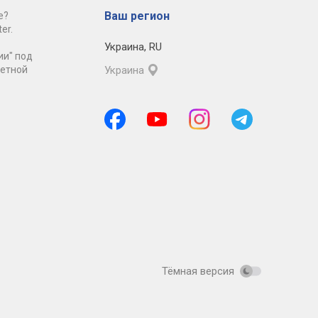
Ваш регион
е?
er.
Украина
,
RU
ии" под
ретной
Украина
Тёмная версия