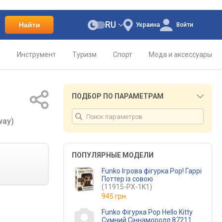
RU
Найти
Украина
Войти
о
Инструмент
Туризм
Спорт
Мода и аксессуары
ПОДБОР ПО ПАРАМЕТРАМ
way)
ПОПУЛЯРНЫЕ МОДЕЛИ
Funko Ігрова фігурка Pop! Гаррі
Поттер із совою
(11915-PX-1K1)
945 грн.
Funko Фігурка Pop Hello Kitty
Сумний Сіннаморолл 87211