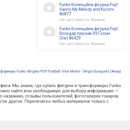
Funko Колекційна фігурка Pop!
Sanrio My Melody and Kuromi
86877
Нет доставки по Украине
Funko Колекційна фігурка Pop!
Володар перснів S9 Ґолум
(Gw) 86429
Нет доставки по Украине
формеры Funko Фігурка POP Football: Inter Miami - Sergio Busquets (Away)
офиса. Мы знаем, где купить фигурки и трансформеры Funko
логе можно найти всю необходимую для выбора информацию —
о названию, отзывы пользователей, фотогалереи товаров,
гое другое. Перепечатка любых материалов только с