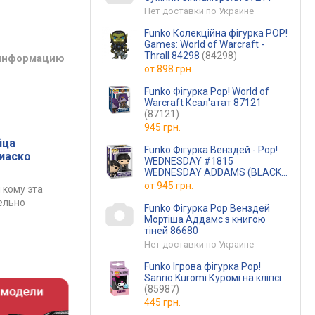
Нет доставки по Украине
Funko Колекційна фігурка POP!
Games: World of Warcraft -
Thrall 84298
(84298)
 информацию
от
898 грн.
Funko Фігурка Pop! World of
Warcraft Ксал'атат 87121
(87121)
945 грн.
йца
Funko Фігурка Венздей - Pop!
фиаско
WEDNESDAY #1815
WEDNESDAY ADDAMS (BLACK
COAT)
(чорне пальто)
от
945 грн.
 кому эта
ельно
Funko Фігурка Pop Венздей
Мортіша Аддамс з книгою
тіней 86680
Нет доставки по Украине
Funko Ігрова фігурка Pop!
Sanrio Kuromi Куромі на кліпсі
(85987)
445 грн.