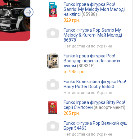
Funko Ігрова фігурка Pop!
Sanrio: My Melody Моя Мелоді
на кліпсі
(85988)
329 грн.
Funko Фігурка Pop Sanrio My
Melody & Kuromi Май Мелоді
86878
Нет доставки по Украине
Funko Ігрова фігурка Pop!
Володар перснів Леголас із
луком
(80831F)
от
945 грн.
Funko Колекційна фігурка Pop!
Harry Potter Dobby 65650
Нет доставки по Украине
Funko Ігрова фігурка Bitty Pop!
серії Сімпсони
(в асортименті)
265 грн.
Funko Фігурка Pop Великий куш
Брук 54463
Нет доставки по Украине