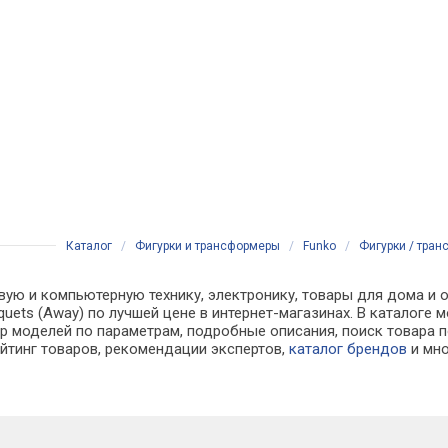
Каталог
/
Фигурки и трансформеры
/
Funko
/
Фигурки / транс
вую и компьютерную технику, электронику, товары для дома и 
o Busquets (Away) по лучшей цене в интернет-магазинах. В ката
р моделей по параметрам, подробные описания, поиск товара п
ейтинг товаров, рекомендации экспертов,
каталог брендов
и мно