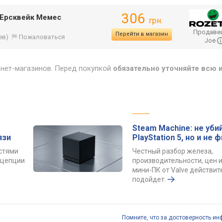
306
 Ерсквейк Мемес
грн.
Продаве
Перейти в магазин
ев)
Пожаловаться
Joe
рнет-магазинов. Перед покупкой
обязательно уточняйте всю
Steam Machine: не уби
язи
PlayStation 5, но и не 
остями
Честный разбор железа,
онцепции
производительности, цен и
мини-ПК от Valve действит
подойдет.
Помните, что за достоверность ин