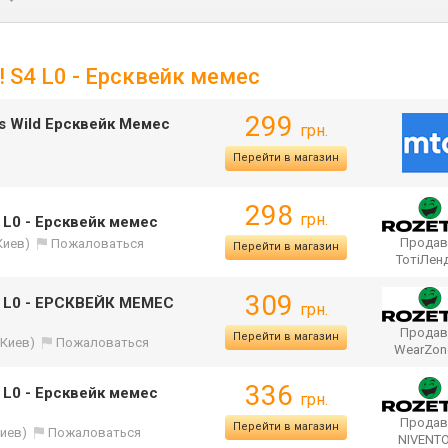
 S4 L0 - Ерсквейк мемес
299
rs Wild Ерсквейк Мемес
грн.
Перейти в магазин
298
грн.
L0 - Ерсквейк мемес
Продав
Киев)
Пожаловаться
Перейти в магазин
ТотіЛен
309
 L0 - ЕРСКВЕЙК МЕМЕС
грн.
Продав
Перейти в магазин
(Киев)
Пожаловаться
WearZo
336
L0 - Ерсквейк мемес
грн.
Продав
Перейти в магазин
Киев)
Пожаловаться
NIVENT