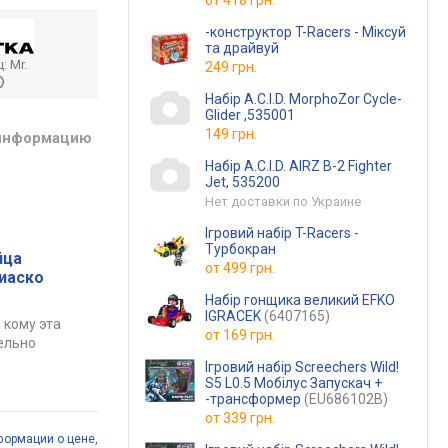
от
418 грн.
-конструктор T-Racers - Міксуй
та драйвуй
ц:
Mr.
249 грн.
Набір A.C.I.D. MorphoZor Cycle-
Glider ,535001
149 грн.
 информацию
Набір A.C.I.D. AIRZ B-2 Fighter
Jet, 535200
Нет доставки по Украине
Ігровий набір T-Racers -
Турбокран
йца
от
499 грн.
фиаско
Набір гонщика великий EFKO
IGRACEK
(6407165)
 кому эта
от
169 грн.
ельно
Ігровий набір Screechers Wild!
S5 L0.5 Мобілус Запускач +
-трансформер
(EU686102B)
от
339 грн.
формации о цене,