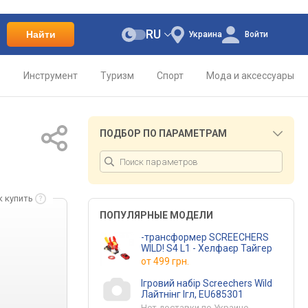
RU
Найти
Украина
Войти
о
Инструмент
Туризм
Спорт
Мода и аксессуары
ПОДБОР ПО ПАРАМЕТРАМ
к купить
ПОПУЛЯРНЫЕ МОДЕЛИ
-трансформер SCREECHERS
WILD! S4 L1 - Хелфаєр Тайгер
от
499 грн.
Ігровий набір Screechers Wild
Лайтнінг Ігл, EU685301
Нет доставки по Украине