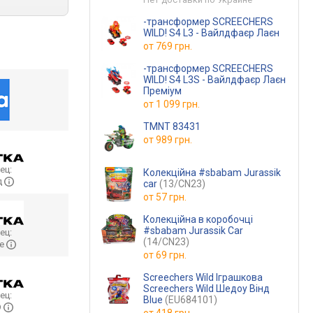
-трансформер SCREECHERS
WILD! S4 L3 - Вайлдфаєр Лаєн
от
769 грн.
-трансформер SCREECHERS
WILD! S4 L3S - Вайлдфаєр Лаєн
Преміум
от
1 099 грн.
TMNT 83431
от
989 грн.
ец:
Колекційна #sbabam Jurassik
д
car
(13/CN23)
от
57 грн.
Колекційна в коробочці
#sbabam Jurassik Car
ец:
(14/CN23)
ne
от
69 грн.
Screechers Wild Іграшкова
Screechers Wild Шедоу Вінд
ец:
Blue
(EU684101)
O