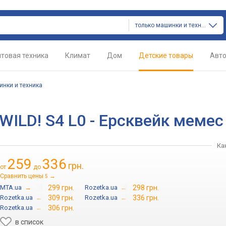
только машинки и техника
товая техника
Климат
Дом
Детские товары
Авт
нки и техника
ILD! S4 L0 - Ерсквейк мемес
Ка
259
336
грн.
от
до
Сравнить цены
→
5
MTA.ua
→
299 грн.
Rozetka.ua
→
298 грн.
Rozetka.ua
→
309 грн.
Rozetka.ua
→
336 грн.
Rozetka.ua
→
306 грн.
в список