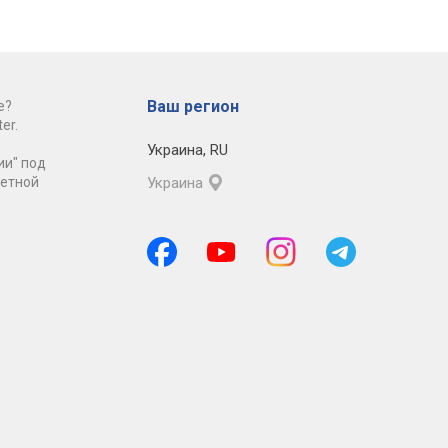
Ваш регион
е?
er.
Украина
,
RU
ии" под
ретной
Украина