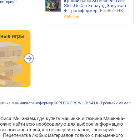
Ігровий набір Screechers Wild!
интернет-
S5 L0.5 Сан Хелаунд Запускач
+ -трансформер
(EU686104B)
469 грн.
шинка Машинка-трансформер SCREECHERS WILD! S4 L0 - Ерсквейк мемес
офиса. Мы знаем, где купить машинки и техника Машинка-
ге можно найти всю необходимую для выбора информацию —
вы пользователей, фотогалереи товаров, глоссарий
е. Перепечатка любых материалов только с письменного