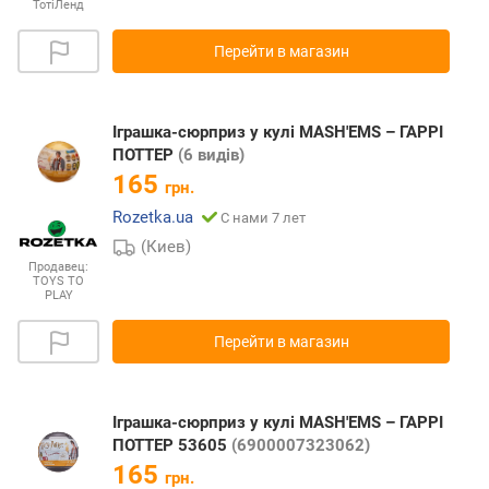
ТотіЛенд
Перейти в магазин
Іграшка-сюрприз у кулі MASH'EMS – ГАРРІ
ПОТТЕР
(6 видів)
165
грн.
Rozetka.ua
С нами 7 лет
(Киев)
Продавец:
TOYS TO
PLAY
Перейти в магазин
Іграшка-сюрприз у кулі MASH'EMS – ГАРРІ
ПОТТЕР 53605
(6900007323062)
165
грн.