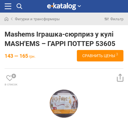
Фигурки и трансформеры
Фильтр
Искали
раньше
Mashems Іграшка-сюрприз у кулі
MASH'EMS – ГАРРІ ПОТТЕР 53605
3
143 — 165
СРАВНИТЬ ЦЕНЫ
грн.
в список