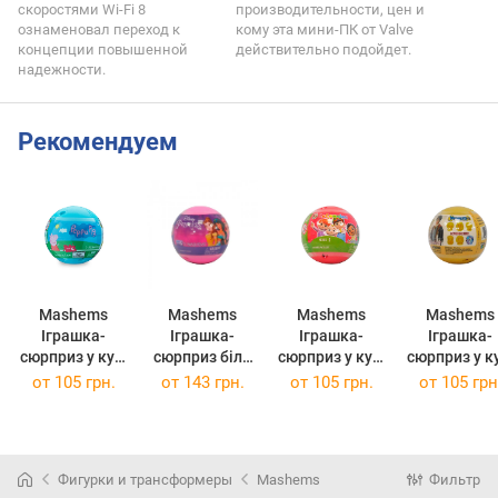
скоростями Wi-Fi 8
производительности, цен и
ознаменовал переход к
кому эта мини-ПК от Valve
концепции повышенной
действительно подойдет.
надежности.
Рекомендуем
Mashems
Mashems
Mashems
Mashems
Іграшка-
Іграшка-
Іграшка-
Іграшка-
сюрприз у кулі
сюрприз біля
сюрприз у кулі
сюрприз у к
Mash'ems –
кулі Mash'ems
Mash'ems S1 –
Mash'ems S6
от
105 грн.
от
143 грн.
от
105 грн.
от
105 грн
Свинка Пеппа
S6 –
Кокомелон
Гаррі Потт
Діснеївські
принцесі
Фигурки и трансформеры
Mashems
Фильтр