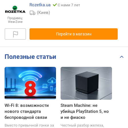
Rozetka.ua
С нами 7 лет
(Киев)
Продавец:
WearZone
Перейти в магазин
Полезные статьи
Wi-Fi 8: возможности
Steam Machine: не
нового стандарта
убийца PlayStation 5, но
беспроводной связи
и не фиаско
Вместо привычной гонки за
Честный разбор железа,