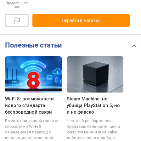
Продавец:
Mr.
Joe
Перейти в магазин
Полезные статьи
Wi-Fi 8: возможности
Steam Machine: не
нового стандарта
убийца PlayStation 5, но
беспроводной связи
и не фиаско
Вместо привычной гонки за
Честный разбор железа,
скоростями Wi-Fi 8
производительности, цен и
ознаменовал переход к
кому эта мини-ПК от Valve
концепции повышенной
действительно подойдет.