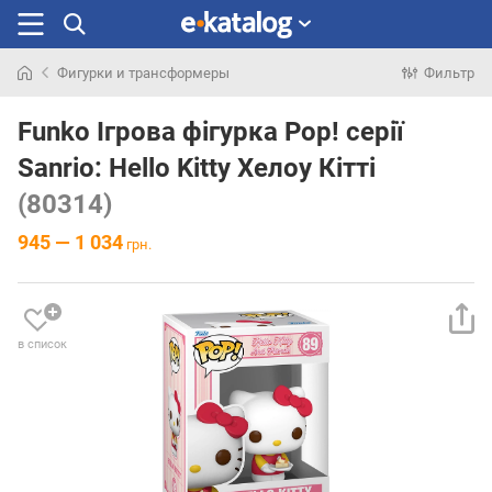
Фигурки и трансформеры
Фильтр
Искали
раньше
Funko Ігрова фігурка Pop! серії
Sanrio: Hello Kitty Хелоу Кітті
(80314)
945 — 1 034
грн.
в список