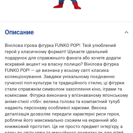
Описание
Вінілова ігрова фігурка FUNKO POP!: Твій улюблений
герой у класичному форматі! Шукаєте ідеальний
подарунок для справжнього фаната або хочете додати
яскравий акцент на власну полицю? Вінілова фігурка
FUNKO POP! — це визнана у всьому світі класика
колекціонування. Завдяки унікальному поєднанню
сучасної поп-культури та традиційного стилю, ці фігурки
стали справжнім символом захоплення кіно, іграми та
коміксами. Фігурка виконана у впізнаваному японському
аніме-стилі «тібі»: велика голова та компактний тулуб
надають персонажу особливої харизми. Висока
деталізація дозволяє передати характерні риси героя,
роблячи його максимально схожим на екранний або
книжковий прототип. Це не просто предмет інтер'єру, а
ключ до світу уяви та емоційного розвитку як для дітей,