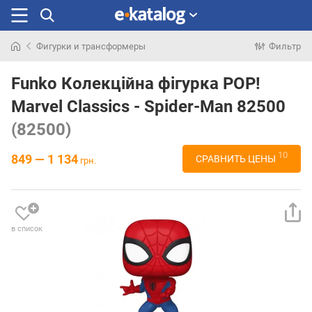
Фигурки и трансформеры
Фильтр
Искали
раньше
Funko Колекційна фігурка POP!
Marvel Classics - Spider-Man 82500
(82500)
10
849 — 1 134
СРАВНИТЬ ЦЕНЫ
грн.
в список