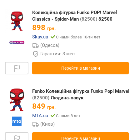
Колекційна фігурка Funko POP! Marvel
Classics - Spider-Man
(82500)
82500
898
грн.
Skay.ua
С нами более 10-ти лет
(Одесса)
Гарантия: 3 мес.
Перейти в магазин
Funko Колекційна фігурка Funko Pop! Marvel
(82500)
Людина-павук
849
грн.
MTA.ua
С нами 8 лет
(Киев)
Перейти в магазин