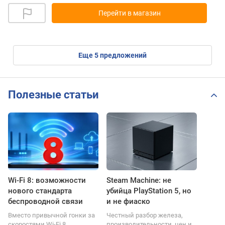
Перейти в магазин
eще
5
предложений
Полезные статьи
Wi-Fi 8: возможности
Steam Machine: не
нового стандарта
убийца PlayStation 5, но
беспроводной связи
и не фиаско
Вместо привычной гонки за
Честный разбор железа,
скоростями Wi-Fi 8
производительности, цен и