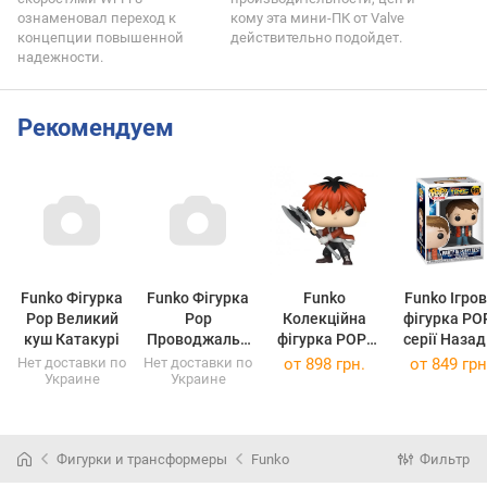
ознаменовал переход к
кому эта мини-ПК от Valve
концепции повышенной
действительно подойдет.
надежности.
Рекомендуем
Funko Фігурка
Funko Фігурка
Funko
Funko Ігро
Pop Великий
Pop
Колекційна
фігурка POP!
куш Катакурі
Проводжальн
фігурка POP!
cерії Назад
иця Фрірен
Frieren at the
майбутнє 
Нет доставки по
Нет доставки по
от
898 грн.
от
849 грн
Украине
Украине
Ферн
Funeral - Stark
Марті
86494
(86494)
Фигурки и трансформеры
Funko
Фильтр