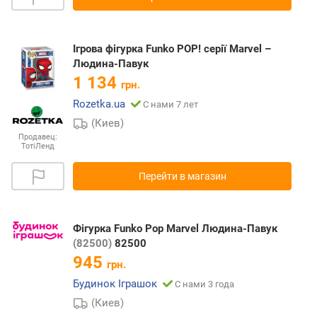
Ігрова фігурка Funko POP! серії Marvel –
Людина-Павук
1 134
грн.
Rozetka.ua
С нами 7 лет
(Киев)
Продавец:
ТотіЛенд
Перейти в магазин
Фігурка Funko Pop Marvel Людина-Павук
(82500)
82500
945
грн.
Будинок Іграшок
С нами 3 года
(Киев)