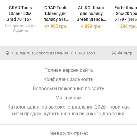
GRAD Tools
GRAD Tools
AL-KO Шланг
Forte Шлан
Шланг 50м
Шланг для
для поливу
Shc-20Np
Grad 7011575
поливу Grad
Green Standart
61797
(New
(7011575)
1/2" 50м
1" 50м 113343
Нет доставки по
от
995 грн.
4 899 грн.
1 296 грн.
Украине
5068065
(113343)
(5068065)
Шланги высокого давления
GRAD Tools
Фильтр
Полная версия сайта
Конфиденциальность
Вопросы и пожелания по сайту
Магазинам
Каталог шлангов высокого давления 2026 - новинки,
хиты продаж,
купить шланги высокого давления
.
Мы в других странах