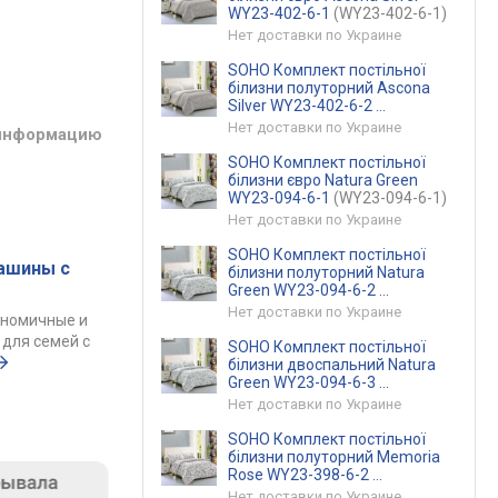
WY23-402-6-1
(WY23-402-6-1)
Нет доставки по Украине
SOHO Комплект постільної
білизни полуторний Ascona
Silver WY23-402-6-2
(WY23-402-6-2)
Нет доставки по Украине
 информацию
SOHO Комплект постільної
білизни євро Natura Green
WY23-094-6-1
(WY23-094-6-1)
Нет доставки по Украине
SOHO Комплект постільної
ашины с
білизни полуторний Natura
Green WY23-094-6-2
(WY23-094-6-2)
Нет доставки по Украине
ономичные и
для семей с
SOHO Комплект постільної
білизни двоспальний Natura
Green WY23-094-6-3
(WY23-094-6-3)
Нет доставки по Украине
SOHO Комплект постільної
білизни полуторний Memoria
Rose WY23-398-6-2
(WY23-398-6-2)
Нет доставки по Украине