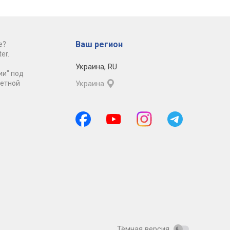
Ваш регион
е?
er.
Украина
,
RU
ии" под
ретной
Украина
Тёмная версия