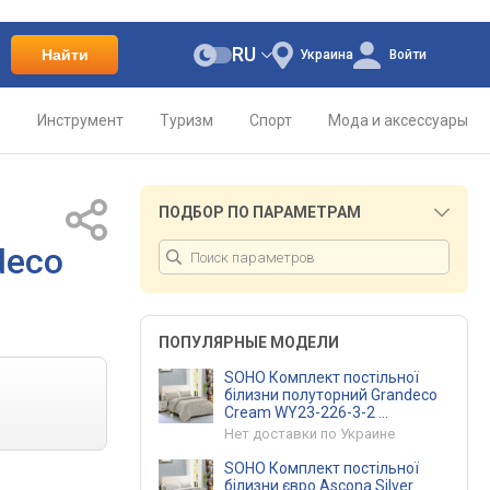
RU
Найти
Украина
Войти
о
Инструмент
Туризм
Спорт
Мода и аксессуары
ПОДБОР ПО ПАРАМЕТРАМ
deco
ПОПУЛЯРНЫЕ МОДЕЛИ
SOHO Комплект постільної
білизни полуторний Grandeco
Cream WY23-226-3-2
(WY23-226-3-2)
Нет доставки по Украине
SOHO Комплект постільної
білизни євро Ascona Silver