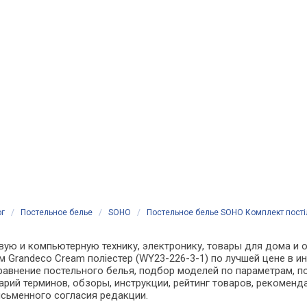
ог
/
Постельное белье
/
SOHO
/
Постельное белье SOHO Комплект постіл
вую и компьютерную технику, электронику, товары для дома и 
см Grandeco Cream поліестер (WY23-226-3-1) по лучшей цене в и
внение постельного белья, подбор моделей по параметрам, по
арий терминов, обзоры, инструкции, рейтинг товаров, рекоменд
сьменного согласия редакции.