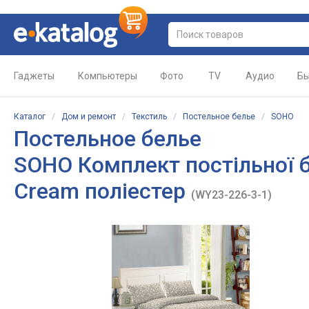
Гаджеты
Компьютеры
Фото
TV
Аудио
Бы
Каталог
/
Дом и ремонт
/
Текстиль
/
Постельное белье
/
SOHO
Постельное белье
SOHO Комплект постільної б
Cream поліестер
(WY23-226-3-1)