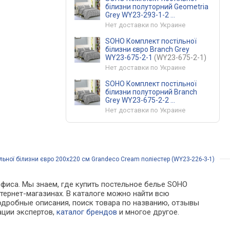
білизни полуторний Geometria
Grey WY23-293-1-2
(WY23-293-1-2)
Нет доставки по Украине
SOHO Комплект постільної
білизни євро Branch Grey
WY23-675-2-1
(WY23-675-2-1)
Нет доставки по Украине
SOHO Комплект постільної
білизни полуторний Branch
Grey WY23-675-2-2
(WY23-675-2-2)
Нет доставки по Украине
ьної білизни євро 200x220 см Grandeco Cream поліестер (WY23-226-3-1)
офиса. Мы знаем, где купить постельное белье SOHO
нтернет-магазинах. В каталоге можно найти всю
дробные описания, поиск товара по названию, отзывы
ации экспертов,
каталог брендов
и многое другое.