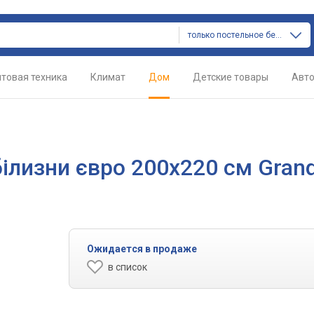
только постельное белье
товая техника
Климат
Дом
Детские товары
Авт
ілизни євро 200x220 см Gran
Ожидается в продаже
в список