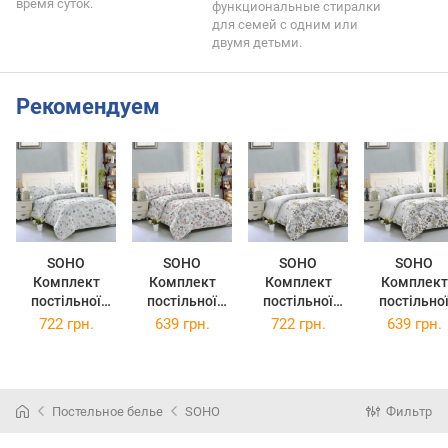
время суток.
функциональные стиралки
для семей с одним или
двумя детьми.
Рекомендуем
SOHO
SOHO
SOHO
SOHO
Комплект
Комплект
Комплект
Комплект
постільної
постільної
постільної
постільно
білизни
білизни
білизни євро
білизни
722 грн.
639 грн.
722 грн.
639 грн.
двоспальний
полуторний
Limonta Smoke
полуторни
Natura Green
Memoria Rose
WY23-513-9A-
Limonta Sm
WY23-094-6-3
WY23-398-6-2
1
WY23-513-9
(WY23-094-6-
(WY23-398-6-
(WY23-513-9A-
2
Постельное белье
SOHO
Фильтр
3)
2)
1)
(WY23-513-9
2)