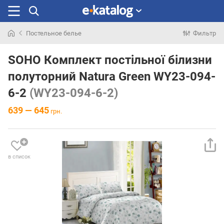
Постельное белье
Фильтр
Искали
раньше
SOHO Комплект постільної білизни
полуторний Natura Green WY23-094-
6-2
(WY23-094-6-2)
639 — 645
грн.
в список