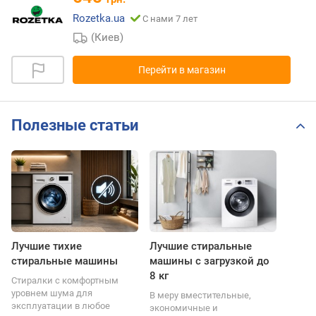
Rozetka.ua
С нами 7 лет
(Киев)
Перейти в магазин
Полезные статьи
Лучшие тихие
Лучшие стиральные
стиральные машины
машины с загрузкой до
8 кг
Стиралки с комфортным
уровнем шума для
В меру вместительные,
эксплуатации в любое
экономичные и