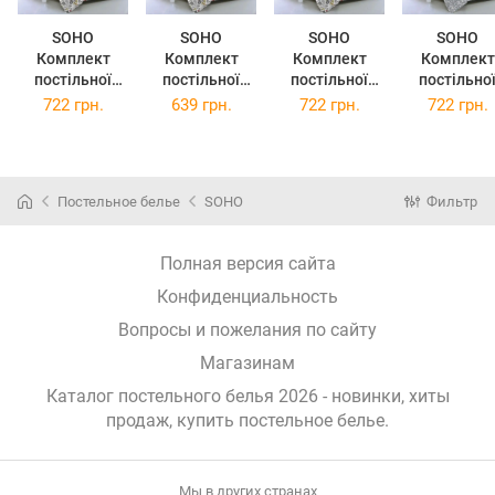
SOHO
SOHO
SOHO
SOHO
Комплект
Комплект
Комплект
Комплект
постільної
постільної
постільної
постільно
білизни євро
білизни
білизни
білизни євро
722 грн.
639 грн.
722 грн.
722 грн.
Limonta Smoke
полуторний
двоспальний
Shades Silv
WY23-513-9A-
Limonta Smoke
Limonta Smoke
Y
1
WY23-513-9A-
WY23-513-9A-
(Y1216-3-1
(WY23-513-9A-
2
3
Постельное белье
SOHO
Фильтр
1)
(WY23-513-9A-
(WY23-513-9A-
2)
3)
Полная версия сайта
Конфиденциальность
Вопросы и пожелания по сайту
Магазинам
Каталог постельного белья 2026 - новинки, хиты
продаж,
купить постельное белье
.
Мы в других странах