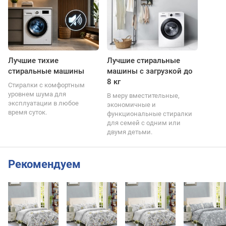
Лучшие тихие
Лучшие стиральные
стиральные машины
машины с загрузкой до
8 кг
Стиралки с комфортным
уровнем шума для
В меру вместительные,
эксплуатации в любое
экономичные и
время суток.
функциональные стиралки
для семей с одним или
двумя детьми.
Рекомендуем