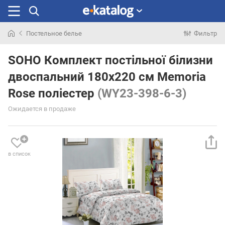
Постельное белье
Фильтр
Искали
раньше
SOHO Комплект постільної білизни
двоспальний 180x220 см Memoria
Rose поліестер
(WY23-398-6-3)
Ожидается в продаже
в список