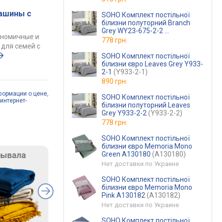
ашины с
SOHO Комплект постільної
білизни полуторний Branch
Grey WY23-675-2-2
ономичные и
(WY23-675-2-2)
778 грн.
для семей с
SOHO Комплект постільної
білизни євро Leaves Grey Y933-
2-1
(Y933-2-1)
890 грн.
формации о цене,
SOHO Комплект постільної
интернет-
білизни полуторний Leaves
Grey Y933-2-2
(Y933-2-2)
778 грн.
SOHO Комплект постільної
білизни євро Memoria Mono
Green A130180
(A130180)
Нет доставки по Украине
SOHO Комплект постільної
білизни євро Memoria Mono
Pink A130182
(A130182)
Нет доставки по Украине
SOHO Комплект постільної