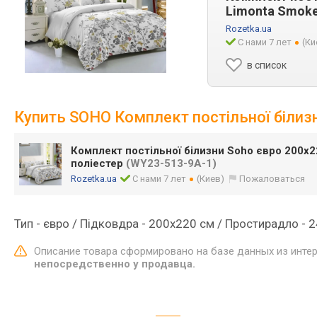
Limonta Smoke
Rozetka.ua
С нами 7 лет
(Ки
в список
Купить SOHO Комплект постільної білиз
Комплект постільної білизни Soho євро 200x
поліестер
(WY23-513-9A-1)
Rozetka.ua
С нами 7 лет
(Киев)
Пожаловаться
Тип - євро / Підковдра - 200х220 см / Простирадло - 
Описание товара сформировано на базе данных из инте
непосредственно у продавца.