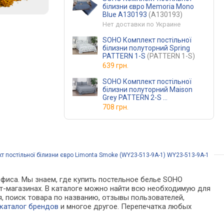
білизни євро Memoria Mono
Blue A130193
(A130193)
Нет доставки по Украине
SOHO Комплект постільної
білизни полуторний Spring
PATTERN 1-S
(PATTERN 1-S)
639 грн.
SOHO Комплект постільної
білизни полуторний Maison
Grey PATTERN 2-S
(PATTERN 2-S)
708 грн.
 постільної білизни євро Limonta Smoke (WY23-513-9A-1) WY23-513-9A-1
офиса. Мы знаем, где купить постельное белье SOHO
ет-магазинах. В каталоге можно найти всю необходимую для
 поиск товара по названию, отзывы пользователей,
каталог брендов
и многое другое. Перепечатка любых