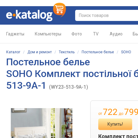
Гаджеты
Компьютеры
Фото
TV
Аудио
Бы
Каталог
/
Дом и ремонт
/
Текстиль
/
Постельное белье
/
SOHO
Постельное белье
SOHO Комплект постільної 
513-9A-1
(WY23-513-9A-1)
722
79
от
до
Купить!
Комплект пост