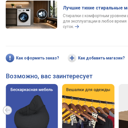
Лучшие тихие стиральные 
Стиралки с комфортным уровнем
для эксплуатации в любое время
суток.
Как оформить заказ?
Как добавить магазин?
Возможно, вас заинтересует