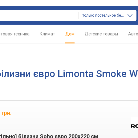
только постельное белье
товая техника
Климат
Дом
Детские товары
Авт
білизни євро Limonta Smoke W
9
грн.
ільної білизни Soho євро 200x220 см