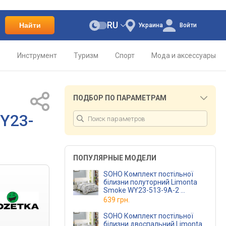
RU
Найти
Украина
Войти
о
Инструмент
Туризм
Спорт
Мода и аксессуары
ПОДБОР ПО ПАРАМЕТРАМ
Y23-
ПОПУЛЯРНЫЕ МОДЕЛИ
SOHO Комплект постільної
білизни полуторний Limonta
Smoke WY23-513-9A-2
(WY23-513-9A-2)
639 грн.
SOHO Комплект постільної
білизни двоспальний Limonta