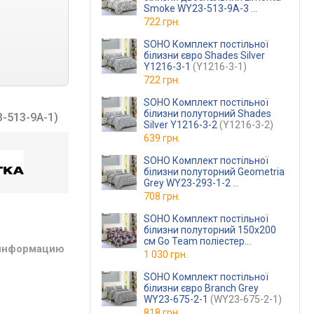
Smoke WY23-513-9A-3
(WY23-513-9A-3)
722 грн.
SOHO Комплект постільної
білизни євро Shades Silver
Y1216-3-1
(Y1216-3-1)
722 грн.
SOHO Комплект постільної
білизни полуторний Shades
-513-9A-1)
Silver Y1216-3-2
(Y1216-3-2)
639 грн.
SOHO Комплект постільної
білизни полуторний Geometria
Grey WY23-293-1-2
(WY23-293-1-2)
708 грн.
SOHO Комплект постільної
білизни полуторний 150x200
см Go Team поліестер
 информацию
(Y1823-7-2)
1 030 грн.
SOHO Комплект постільної
білизни євро Branch Grey
WY23-675-2-1
(WY23-675-2-1)
818 грн.