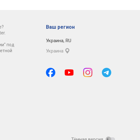
Ваш регион
е?
er.
Украина
,
RU
ии" под
ретной
Украина
Тёмная версия