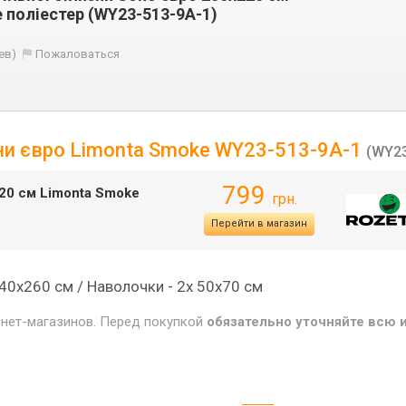
 поліестер (WY23-513-9A-1)
ев)
Пожаловаться
ни євро Limonta Smoke WY23-513-9A-1
(WY23
799
220 см Limonta Smoke
грн.
Перейти в магазин
240х260 см / Наволочки - 2х 50х70 см
рнет-магазинов. Перед покупкой
обязательно уточняйте всю