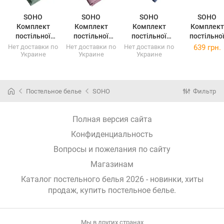
SOHO
SOHO
SOHO
SOHO
Комплект
Комплект
Комплект
Комплект
постільної
постільної
постільної
постільно
білизни євро
білизни євро
білизни євро
білизни
Нет доставки по
Нет доставки по
Нет доставки по
639 грн.
Украине
Украине
Украине
Memoria Mono
Memoria Mono
Memoria Mono
полуторни
Green A130180
Pink A130182
Blue A130193
Spring
(A130180)
(A130182)
(A130193)
(PATTERN 1-
Постельное белье
SOHO
Фильтр
Полная версия сайта
Конфиденциальность
Вопросы и пожелания по сайту
Магазинам
Каталог постельного белья 2026 - новинки, хиты
продаж,
купить постельное белье
.
Мы в других странах