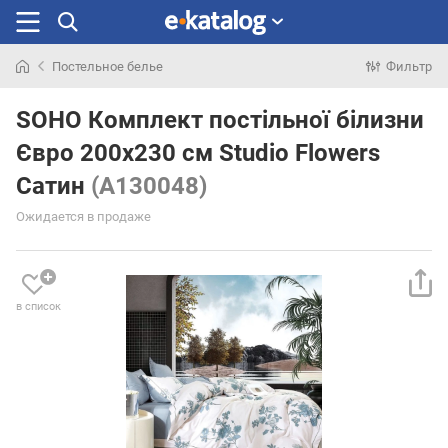
Постельное белье
Фильтр
Искали
раньше
SOHO Комплект постільної білизни
Євро 200х230 см Studio Flowers
Сатин
(A130048)
Ожидается в продаже
в список