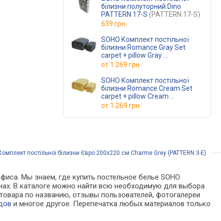
білизни полуторний Dino
PATTERN 17-S
(PATTERN 17-S)
639 грн.
SOHO Комплект постільної
білизни Romance Gray Set
carpet + pillow Gray
(Set carpet + pillow Gray)
от
1 269 грн.
SOHO Комплект постільної
білизни Romance Cream Set
carpet + pillow Cream
(Set carpet + pillow Cream)
от
1 269 грн.
омплект постільної білизни Євро 200х220 см Charme Grey (PATTERN 3-E)
офиса. Мы знаем, где купить постельное белье SOHO
зинах. В каталоге можно найти всю необходимую для выбора
товара по названию, отзывы пользователей, фотогалереи
дов
и многое другое. Перепечатка любых материалов только