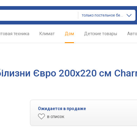
только постельное белье
товая техника
Климат
Дом
Детские товары
Авт
білизни Євро 200х220 см Cha
Ожидается в продаже
в список