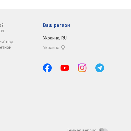
Ваш регион
е?
er.
Украина
,
RU
ии" под
ретной
Украина
Тёмная версия