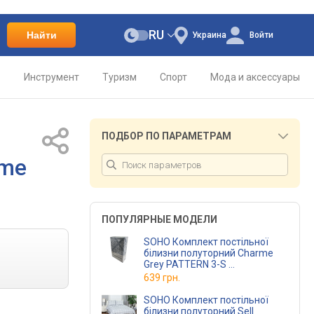
RU
Найти
Украина
Войти
о
Инструмент
Туризм
Спорт
Мода и аксессуары
ПОДБОР ПО ПАРАМЕТРАМ
rme
ПОПУЛЯРНЫЕ МОДЕЛИ
SOHO Комплект постільної
білизни полуторний Charme
Grey PATTERN 3-S
(PATTERN 3-S)
639 грн.
SOHO Комплект постільної
білизни полуторний Sell