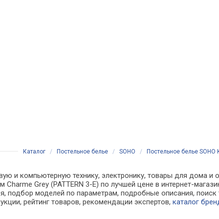
Каталог
/
Постельное белье
/
SOHO
/
Постельное белье SOHO К
вую и компьютерную технику, электронику, товары для дома и 
см Charme Grey (PATTERN 3-E) по лучшей цене в интернет-мага
, подбор моделей по параметрам, подробные описания, поиск 
рукции, рейтинг товаров, рекомендации экспертов,
каталог брен