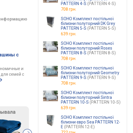
PATTERN 4-S
(PATTERN 4-S)
708 грн.
SOHO Комплект постільної
 информацию
білизни полуторний DK Grey
PATTERN 5-S
(PATTERN 5-S)
639 грн.
SOHO Комплект постільної
білизни полуторний Roses
PATTERN 8-S
(PATTERN 8-S)
ашины с
708 грн.
SOHO Комплект постільної
ономичные и
білизни полуторний Geometry
для семей с
PATTERN 9-S
(PATTERN 9-S)
708 грн.
SOHO Комплект постільної
білизни полуторний Sintra
PATTERN 10-S
(PATTERN 10-S)
639 грн.
SOHO Комплект постільної
білизни євро Sea PATTERN 12-
E
(PATTERN 12-E)
722 грн.