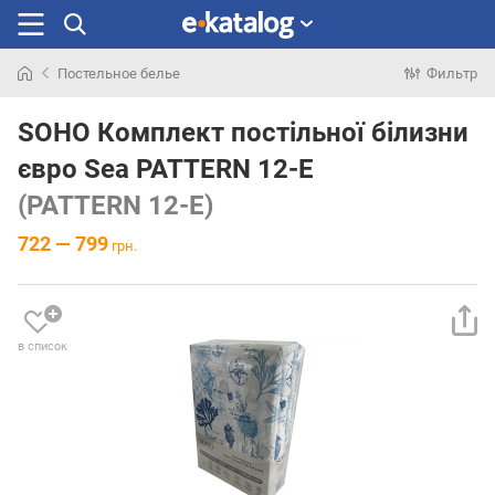
Постельное белье
Фильтр
Искали
раньше
SOHO Комплект постільної білизни
євро Sea PATTERN 12-E
(PATTERN 12-E)
722 — 799
грн.
в список