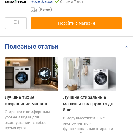
Rozetka.ua
С нами 7 лет
(Киев)
Перейти в магазин
Полезные статьи
Лучшие тихие
Лучшие стиральные
стиральные машины
машины с загрузкой до
8 кг
Стиралки с комфортным
уровнем шума для
В меру вместительные,
эксплуатации в любое
экономичные и
время суток.
функциональные стиралки