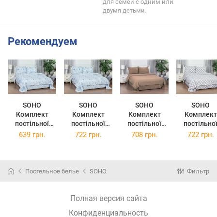
для семей с одним или
двумя детьми.
Рекомендуем
SOHO
SOHO
SOHO
SOHO
Комплект
Комплект
Комплект
Комплект
постільної
постільної
постільної
постільно
білизни
білизни
білизни
білизни євро
639 грн.
722 грн.
708 грн.
722 грн.
полуторний
двоспальний
полуторний
Itaka PATTERN
Sea PATTERN
Sea PATTERN
Mocha Mousse
15-E
12-S
12-D
PATTERN 14-S
(PATTERN 1
(PATTERN 12-
(PATTERN 12-
(PATTERN 14-
E)
Постельное белье
SOHO
Фильтр
S)
D)
S)
Полная версия сайта
Конфиденциальность