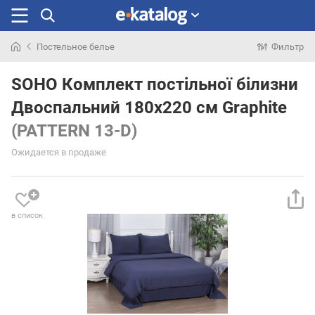
Постельное белье
Фильтр
Искали
раньше
SOHO Комплект постільної білизни
Двоспальний 180х220 см Graphite
(PATTERN 13-D)
Ожидается в продаже
в список