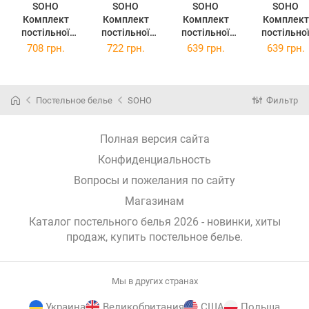
SOHO
SOHO
SOHO
SOHO
Комплект
Комплект
Комплект
Комплект
постільної
постільної
постільної
постільно
білизни
білизни євро
білизни
білизни
708 грн.
722 грн.
639 грн.
639 грн.
полуторний
Itaka PATTERN
полуторний
полуторни
Mocha Mousse
15-E
Itaka PATTERN
Dino PATTERN
PATTERN 14-S
(PATTERN 15-
15-S
17-S
(PATTERN 14-
E)
(PATTERN 15-
(PATTERN 1
Постельное белье
SOHO
Фильтр
S)
S)
S)
Полная версия сайта
Конфиденциальность
Вопросы и пожелания по сайту
Магазинам
Каталог постельного белья 2026 - новинки, хиты
продаж,
купить постельное белье
.
Мы в других странах
Украина
Великобритания
США
Польша