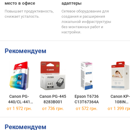
место в офисе
адаптеры
Повышает продуктивность,
Сетевое оборудование для
снижает усталость.
создания и расширения
локальной инфраструктуры
без монтажных работ и
настройки.
Рекомендуем
Canon PG-
Canon PG-445
Epson T6736
Canon KP-
440/CL-441
8283B001
C13T67364A
108IN
MULTI
3115B001
от 1 972 грн.
от 736 грн.
от 572 грн.
от 1 399 гр
5219B005
Рекомендуем