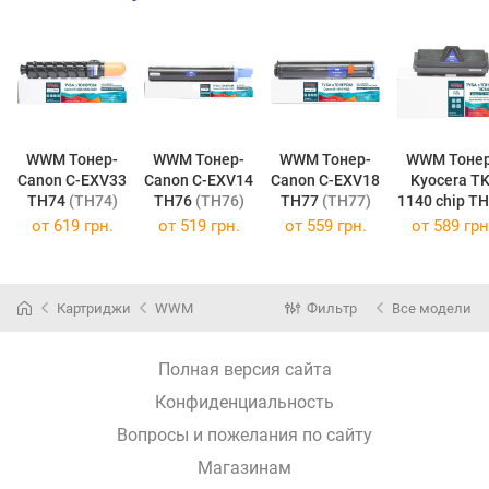
WWM Тонер-
WWM Тонер-
WWM Тонер-
WWM Тонер
Canon C-EXV33
Canon C-EXV14
Canon C-EXV18
Kyocera TK
TH74
(TH74)
TH76
(TH76)
TH77
(TH77)
1140 ch
(TH78)
от
619 грн.
от
519 грн.
от
559 грн.
от
589 грн
Картриджи
WWM
Фильтр
Все модели
Полная версия сайта
Конфиденциальность
Вопросы и пожелания по сайту
Магазинам