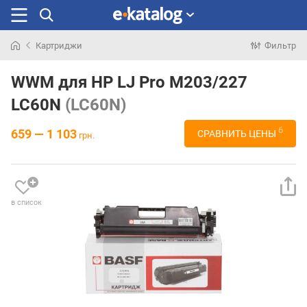
Картриджи
Фильтр
Искали
раньше
WWM для HP LJ Pro M203/227
LC60N
(LC60N)
6
659 — 1 103
СРАВНИТЬ ЦЕНЫ
грн.
в список