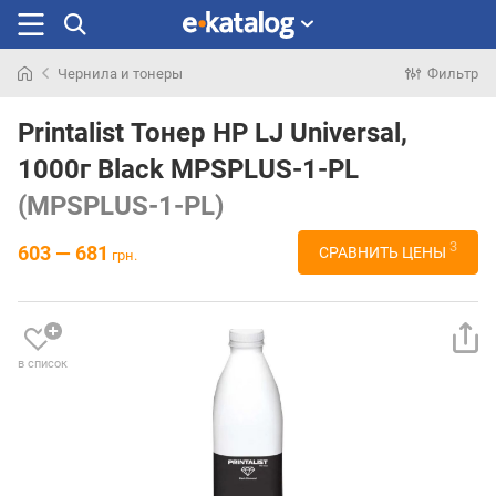
Чернила и тонеры
Фильтр
Искали
раньше
Printalist Тонер HP LJ Universal,
1000г Black MPSPLUS-1-PL
(MPSPLUS-1-PL)
3
603 — 681
СРАВНИТЬ ЦЕНЫ
грн.
в список