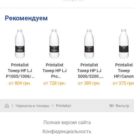
Рекомендуем
Printalist
Printalist
Printalist
Printalist
Тонер HP LJ
Тонер HP LJ
Тонер HP LJ
Тонер
P1005/1006/1
Pro
5000/5200 ,
HP/Canon
505, 1000г
M102A/102W/
550г Black 5K-
MPT9C
от
804 грн.
от
728 грн.
от
389 грн.
от
375 грн
Black
130A, 1000г
550-PL
фасовка 100
TRHP1005-1-
Black
(5K-550-PL)
Black MPT9-1-
PL
TRHM102-1-PL
PL
(TRHP1005-1-
(TRHM102-1-
(MPT9-1-PL
Чернила и тонеры
Printalist
Фильтр
PL)
PL)
Полная версия сайта
Конфиденциальность