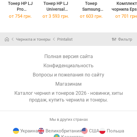
Тонер HP LJ
Тонер HP LJ
Тонер
Комплект
Pro
Universal
Samsung
чорнила Epson
M402/M403/M
MPT8, 10кг
Trsuniv 900 г
L3100/3110
от
754 грн.
от
3 593 грн.
от
603 грн.
от
701 грн
426/M427,
Black MPT8-
Black TRSUNIV-
50 B/C/M/
1000г Black
10-PL
900-PL
4х70 г
TR-CF226-1-PL
(MPT8-10-PL)
(TRSUNIV-900-
PL
(TR-CF226-1-
PL)
(PL103SET
Чернила и тонеры
Printalist
Фильтр
PL)
Полная версия сайта
Конфиденциальность
Вопросы и пожелания по сайту
Магазинам
Каталог чернил и тонеров 2026 - новинки, хиты
продаж,
купить чернила и тонеры
.
Мы в других странах
Украина
Великобритания
США
Польша