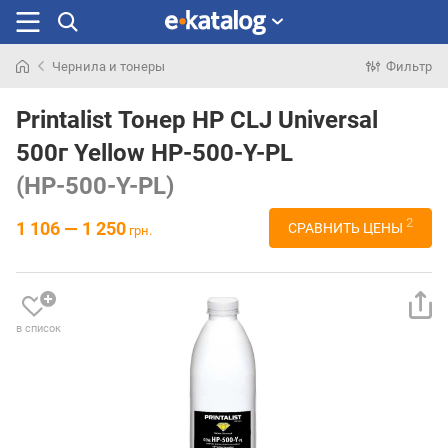
Чернила и тонеры
Фильтр
Искали
раньше
Printalist Тонер HP CLJ Universal
500г Yellow HP-500-Y-PL
(HP-500-Y-PL)
2
1 106 — 1 250
СРАВНИТЬ ЦЕНЫ
грн.
в список