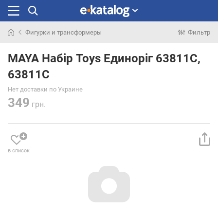
Фигурки и трансформеры
Фильтр
Искали
раньше
MAYA Набір Toys Единоріг 63811C,
63811C
Нет доставки по Украине
349
грн.
в список