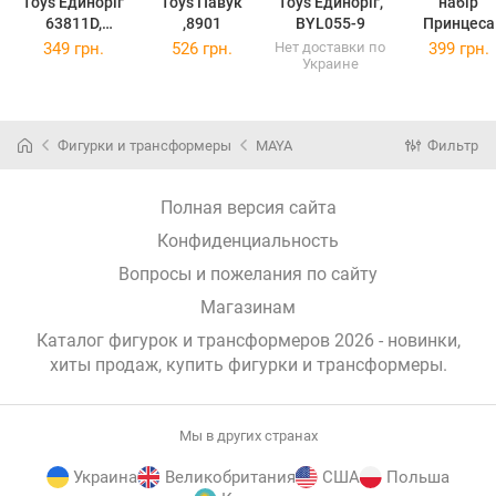
Toys Единоріг
Toys Павук
Toys Единоріг,
набір
63811D,
,8901
BYL055-9
Принцеса
63811D
єдиноріг,
349 грн.
526 грн.
Нет доставки по
399 грн.
Украине
BYL047-1
Фигурки и трансформеры
MAYA
Фильтр
Полная версия сайта
Конфиденциальность
Вопросы и пожелания по сайту
Магазинам
Каталог фигурок и трансформеров 2026 - новинки,
хиты продаж,
купить фигурки и трансформеры
.
Мы в других странах
Украина
Великобритания
США
Польша