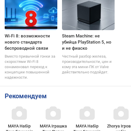
Wi-Fi 8: возможности
Steam Machine: не
нового стандарта
убийца PlayStation 5, но
беспроводной связи
и не фиаско
Вместо привычной гонки за
Честный разбор железа,
скоростями Wi-Fi 8
производительности, цен и
ознаменовал переход к
кому эта мини-ПК от Valve
концепции повышенной
действительно подойдет.
надежности.
Рекомендуем
MAYA Набір
MAYA Іграшка
MAYA Набір
Zhorya Ігро