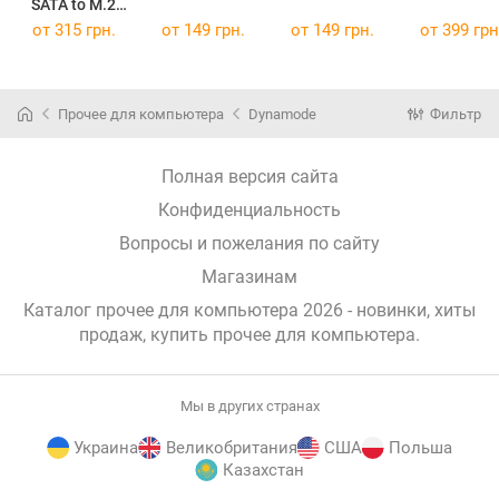
SATA to M.2
(NGFF) SSD
от
315 грн.
от
149 грн.
от
149 грн.
от
399 грн
22*30mm,
22*42mm,
22*60mm,
22*80mm
Прочее для компьютера
Dynamode
Фильтр
S103-1N-P
(S103-1N-P)
Полная версия сайта
Конфиденциальность
Вопросы и пожелания по сайту
Магазинам
Каталог прочее для компьютера 2026 - новинки, хиты
продаж,
купить прочее для компьютера
.
Мы в других странах
Украина
Великобритания
США
Польша
Казахстан