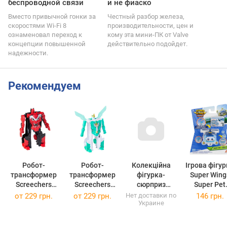
беспроводной связи
и не фиаско
Вместо привычной гонки за
Честный разбор железа,
скоростями Wi-Fi 8
производительности, цен и
ознаменовал переход к
кому эта мини-ПК от Valve
концепции повышенной
действительно подойдет.
надежности.
Рекомендуем
Робот-
Робот-
Колекційна
Ігрова фігу
трансформер
трансформер
фігурка-
Super Wing
Screechers
Screechers
сюрприз
Super Pet
Wild! S5 –
Wild! S5 – Стар
#sbabam
Шайн
от
229 грн.
от
229 грн.
Нет доставки по
146 грн.
Украине
Хелшторм
Вінгс
Кошенята
улюбленець
Сузір’я
світло
зодіаку,
(EU770420