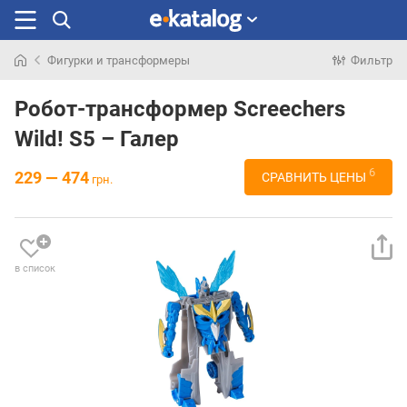
Фигурки и трансформеры
Фильтр
Искали
раньше
Робот-трансформер Screechers
Wild! S5 – Галер
6
229 — 474
СРАВНИТЬ ЦЕНЫ
грн.
в список