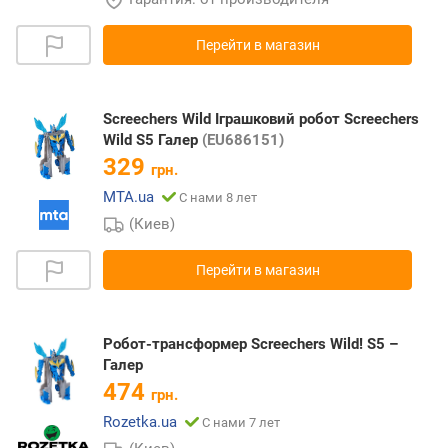
Перейти в магазин
Screechers Wild Іграшковий робот Screechers
Wild S5 Галер
(EU686151)
329
грн.
MTA.ua
С нами 8 лет
(Киев)
Перейти в магазин
Робот-трансформер Screechers Wild! S5 –
Галер
474
грн.
Rozetka.ua
С нами 7 лет