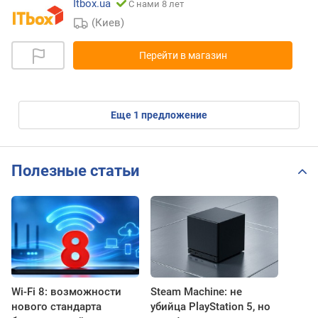
Itbox.ua
С нами 8 лет
(Киев)
Перейти в магазин
eще
1
предложение
Полезные статьи
Wi-Fi 8: возможности
Steam Machine: не
нового стандарта
убийца PlayStation 5, но