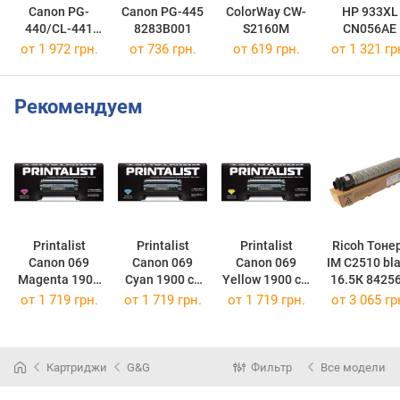
Canon PG-
Canon PG-445
ColorWay CW-
HP 933XL
440/CL-441
8283B001
S2160M
CN056AE
MULTI
от 1 972 грн.
от 736 грн.
от 619 грн.
от 1 321 гр
5219B005
Рекомендуем
Printalist
Printalist
Printalist
Ricoh Тоне
Canon 069
Canon 069
Canon 069
IM C2510 bl
Magenta 1900
Cyan 1900 ст
Yellow 1900 ст.
ст. Canon-
Canon-069C-
Canon-069Y-PL
(842565)
от
1 719 грн.
от
1 719 грн.
от
1 719 грн.
от
3 065 гр
069M-PL
PL
(Canon-069Y-
(Canon-069M-
(Canon-069C-
PL)
PL)
PL)
Картриджи
G&G
Фильтр
Все модели