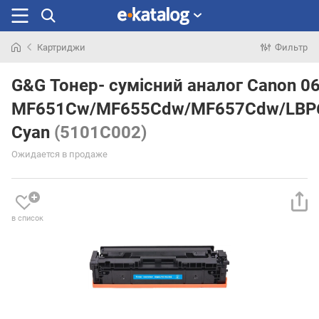
Картриджи
Фильтр
Искали
раньше
G&G Тонер- сумісний аналог Canon 0
MF651Cw/MF655Cdw/MF657Cdw/LBP
Cyan
(5101C002)
Ожидается в продаже
в список