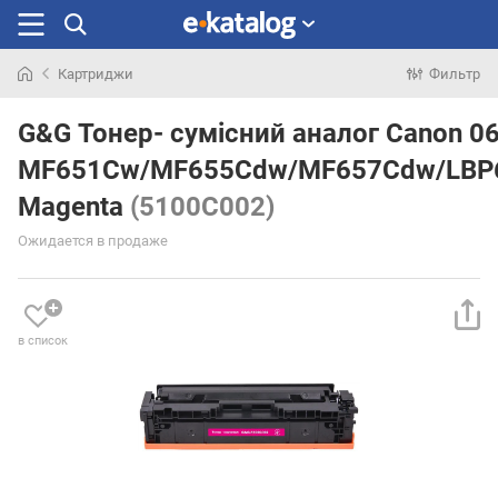
Картриджи
Фильтр
Искали
раньше
G&G Тонер- сумісний аналог Canon 0
MF651Cw/MF655Cdw/MF657Cdw/LBP
Magenta
(5100C002)
Ожидается в продаже
в список