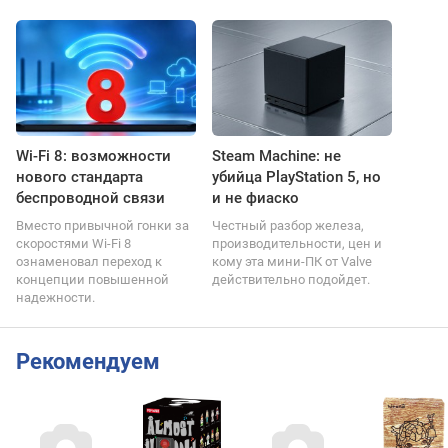
Wi-Fi 8: возможности
Steam Machine: не
нового стандарта
убийца PlayStation 5, но
беспроводной связи
и не фиаско
Вместо привычной гонки за
Честный разбор железа,
скоростями Wi-Fi 8
производительности, цен и
ознаменовал переход к
кому эта мини-ПК от Valve
концепции повышенной
действительно подойдет.
надежности.
Рекомендуем