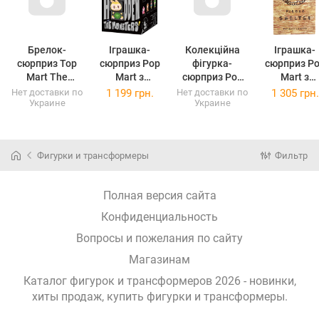
Брелок-
Іграшка-
Колекційна
Іграшка-
сюрприз Top
сюрприз Pop
фігурка-
сюрприз P
Mart The
Mart з
сюрприз Pop
Mart з
Treasure
колекційною
Mart
колекційн
Нет доставки по
1 199 грн.
Нет доставки по
1 305 грн.
Украине
Украине
Pendant Loong
фігуркою The
Skullpanda
фігуркою
Presents
Monsters серія
серія The
Hirono сері
(LPTT-01)
Almost Hidden
Sound
Shelter
Фигурки и трансформеры
Фильтр
Полная версия сайта
Конфиденциальность
Вопросы и пожелания по сайту
Магазинам
Каталог фигурок и трансформеров 2026 - новинки,
хиты продаж,
купить фигурки и трансформеры
.