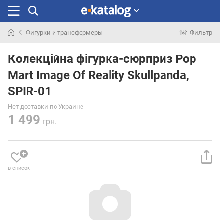
Фигурки и трансформеры
Фильтр
Искали
раньше
Колекційна фігурка-сюрприз Pop
Mart Image Of Reality Skullpanda,
SPIR-01
Нет доставки по Украине
1 499
грн.
в список