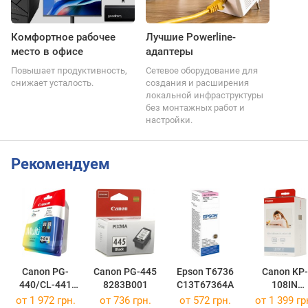
Комфортное рабочее
Лучшие Powerline-
место в офисе
адаптеры
Повышает продуктивность,
Сетевое оборудование для
снижает усталость.
создания и расширения
локальной инфраструктуры
без монтажных работ и
настройки.
Рекомендуем
Canon PG-
Canon PG-445
Epson T6736
Canon KP-
440/CL-441
8283B001
C13T67364A
108IN
MULTI
3115B001
от 1 972 грн.
от 736 грн.
от 572 грн.
от 1 399 гр