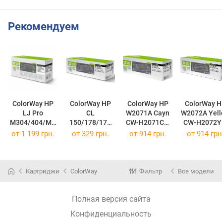
5219B005
Рекомендуем
ColorWay HP
ColorWay HP
ColorWay HP
ColorWay HP
LJ Pro
CL
W2071A Cayn
W2072A Yel
M304/404/MF
150/178/179
CW-H2071CM
P428 (CF259X)
Magenta
(CW-H2071CM)
(CW-H2072Y
от
1 199 грн.
от
329 грн.
от
914 грн.
от
914 грн
CW-H259MXC
W2073A CW-
(CW-H259MXC)
H2073MM
(CW-
H2073MM)
Картриджи
ColorWay
Фильтр
Все модели
Полная версия сайта
Конфиденциальность