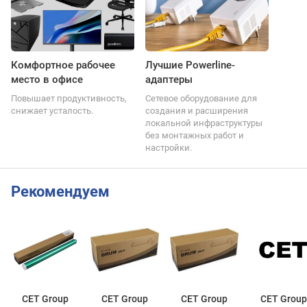
Комфортное рабочее
Лучшие Powerline-
место в офисе
адаптеры
Повышает продуктивность,
Сетевое оборудование для
снижает усталость.
создания и расширения
локальной инфраструктуры
без монтажных работ и
настройки.
Рекомендуем
CET Group
CET Group
CET Group
CET Group