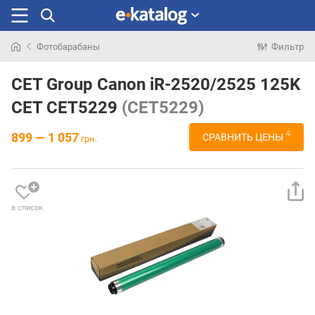
Фотобарабаны
Фильтр
Искали
раньше
CET Group Canon iR-2520/2525 125K
CET CET5229
(CET5229)
4
899 — 1 057
СРАВНИТЬ ЦЕНЫ
грн.
в список