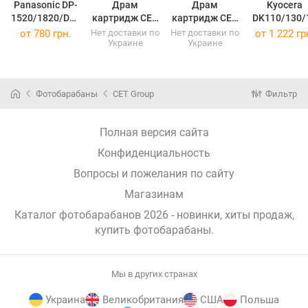
Panasonic DP-
Драм
Драм
Kyocera
1520/1820/DQ-
картридж CET
картридж CET
DK110/130/
H60J 50K CET
Canon iR-2520
Canon iR-1435
0 150K CE
от
780 грн.
Нет доставки по
Нет доставки по
от
1 222 гр
Украине
Украине
CET5231
C-
NPG-68/C-
CET6415
(CET5231)
EXV32/33/38/3
EXV50
(CET6415)
9 CET5663
CET5674
(CET5663)
(CET5674)
Фотобарабаны
CET Group
Фильтр
Полная версия сайта
Конфиденциальность
Вопросы и пожелания по сайту
Магазинам
Каталог фотобарабанов 2026 - новинки, хиты продаж,
купить фотобарабаны
.
Мы в других странах
Украина
Великобритания
США
Польша