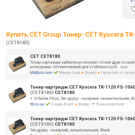
E-
Купить CET Group Тонер- CET Kyocera
(CET8180)
CET CET8180
Тонер-картридж забезпечує якісний і чіткий друк із на
кольорами. Оптимізований для стабільної роб
... еще
Mallprix.com
Менее года
(Киев)
Гарантия: от про
Тонер-картридж CET Kyocera TK-1120 FS-10
(CET8180)
CET8180
+ 10 балів ITbox, Тип друку - лазерний, неоригінальний, Bl
Itbox.ua
С нами 8 лет
(Киев)
Пожаловаться
Тонер-картридж CET Kyocera TK-1120 FS-10
(CET8180)
CET8180
Тип друку - лазерний, неоригінальний, Black