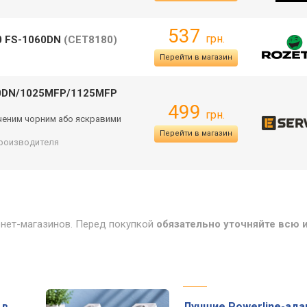
537
грн.
20 FS-1060DN
(CET8180)
Перейти в магазин
60DN/1025MFP/1125MFP
499
грн.
сиченим чорним або яскравими
Перейти в магазин
производителя
рнет-магазинов. Перед покупкой
обязательно уточняйте всю
 в
Лучшие Powerline-ад