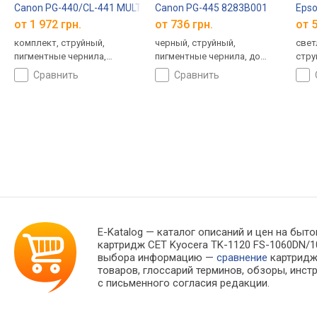
Canon PG-440/CL-441 MULTI 5219B005
Canon PG-445 8283B001
Eps
от 1 972 грн.
от 736 грн.
от 5
комплект, струйный,
черный, струйный,
свет
пигментные чернила,
пигментные чернила, до
стру
водорастворимые чернила,
180 страниц
сравнить
сравнить
до 360 страниц
E-Katalog
— каталог описаний и цен на быто
картридж CET Kyocera TK-1120 FS-1060DN/1
выбора информацию —
сравнение
картридж
товаров, глоссарий терминов, обзоры, инст
с письменного согласия редакции.