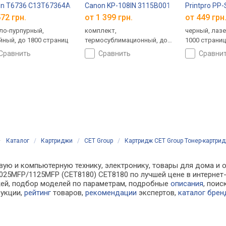
on T6736 C13T67364A
Canon KP-108IN 3115B001
Printpro PP
72 грн.
от 1 399 грн.
от 449 грн
ло-пурпурный,
комплект,
черный, лаз
йный, до 1800 страниц
термосублимационный, до
1000 страни
108 страниц
сравнить
сравнить
сравни
Каталог
/
Картриджи
/
CET Group
/
Картридж CET Group Тонер-картри
вую и компьютерную технику, электронику, товары для дома и о
025MFP/1125MFP (CET8180) CET8180 по лучшей цене в интернет
ей, подбор моделей по параметрам, подробные
описания
, поис
рукции,
рейтинг
товаров,
рекомендации
экспертов,
каталог брен