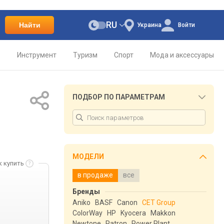
RU
Найти
Украина
Войти
о
Инструмент
Туризм
Спорт
Мода и аксессуары
ПОДБОР ПО ПАРАМЕТРАМ
МОДЕЛИ
к купить
в продаже
все
Бренды
Aniko
BASF
Canon
CET Group
ColorWay
HP
Kyocera
Makkon
Newtone
Patron
Power Plant