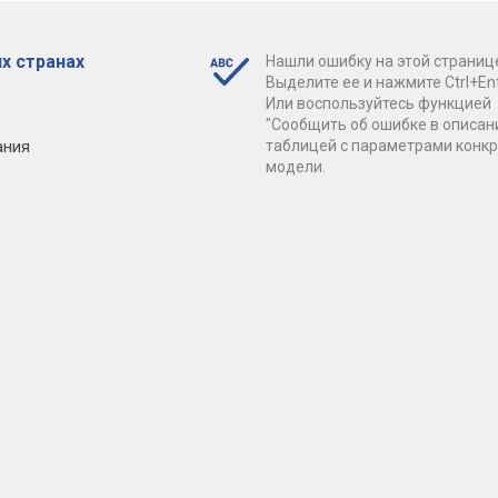
х странах
Нашли ошибку на этой страниц
Выделите ее и нажмите Ctrl+Ent
Или воспользуйтесь функцией
"Сообщить об ошибке в описан
ания
таблицей с параметрами конк
модели.