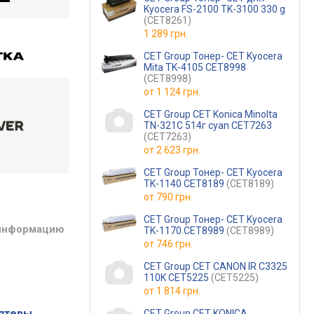
Kyocera FS-2100 TK-3100 330 g
(CET8261)
1 289 грн.
CET Group Тонер- CET Kyocera
Mita TK-4105 CET8998
(CET8998)
от
1 124 грн.
CET Group CET Konica Minolta
TN-321C 514г cyan CET7263
(CET7263)
от
2 623 грн.
CET Group Тонер- CET Kyocera
TK-1140 CET8189
(CET8189)
от
790 грн.
CET Group Тонер- CET Kyocera
 информацию
TK-1170 CET8989
(CET8989)
от
746 грн.
CET Group CET CANON IR C3325
110K CET5225
(CET5225)
от
1 814 грн.
аптеры
CET Group CET KONICA