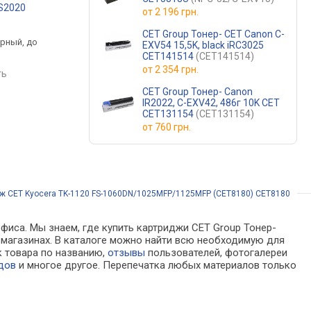
-S2020
Canon PG-84 8592B001
Printalist PL-T8651
от
2 196 грн.
.
от 994 грн.
от 1 299 грн.
CET Group Тонер- CET Canon C-
ерный, до
черный, струйный,
черный, струйный, д
EXV54 15,5K, black iRC3025
ц
пигментные чернила
10000 страниц
CET141514
(CET141514)
от
2 354 грн.
ть
сравнить
сравнить
CET Group Тонер- Canon
IR2022, C-EXV42, 486г 10K CET
CET131154
(CET131154)
от
760 грн.
дж CET Kyocera TK-1120 FS-1060DN/1025MFP/1125MFP (CET8180) CET8180
фиса. Мы знаем, где купить картриджи CET Group Тонер-
-магазинах. В каталоге можно найти всю необходимую для
к товара по названию,
отзывы
пользователей, фотогалереи
дов
и многое другое. Перепечатка любых материалов только