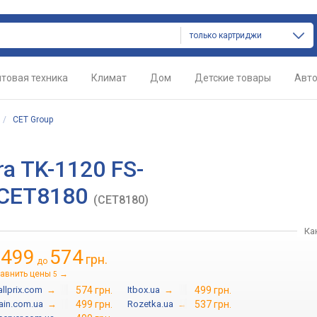
только картриджи
товая техника
Климат
Дом
Детские товары
Авт
/
CET Group
a TK-1120 FS-
 CET8180
(CET8180)
Ка
499
574
грн.
т
до
авнить цены
→
5
llprix.com
→
574 грн.
Itbox.ua
→
499 грн.
ain.com.ua
→
499 грн.
Rozetka.ua
→
537 грн.