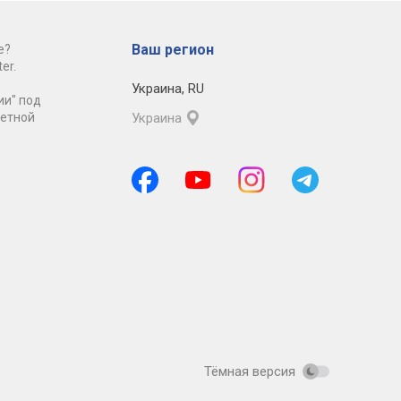
Ваш регион
е?
er.
Украина
,
RU
ии" под
ретной
Украина
Тёмная версия