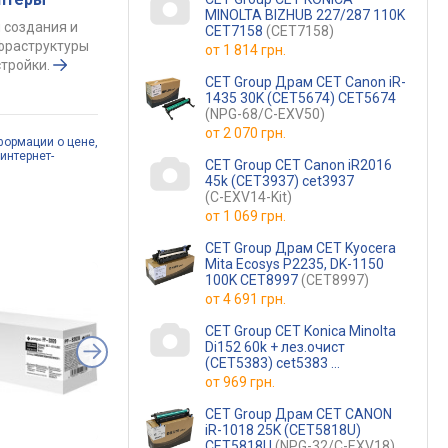
MINOLTA BIZHUB 227/287 110K
 создания и
CET7158
(CET7158)
фраструктуры
от
1 814 грн.
тройки.
CET Group Драм CET Canon iR-
1435 30K (CET5674) CET5674
(NPG-68/C-EXV50)
от
2 070 грн.
формации о цене,
интернет-
CET Group CET Canon iR2016
45k (CET3937) cet3937
(C-EXV14-Kit)
от
1 069 грн.
CET Group Драм CET Kyocera
Mita Ecosys P2235, DK-1150
100K CET8997
(CET8997)
от
4 691 грн.
CET Group CET Konica Minolta
Di152 60k + лез.очист
(CET5383) cet5383
(4021-0292-01)
от
969 грн.
CET Group Драм CET CANON
iR-1018 25K (CET5818U)
CET5818U
(NPG-32/C-EXV18)