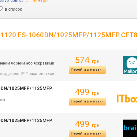
server.com.ua
→
499 грн.
в список
 TK-1120 FS-1060DN/1025MFP/1125MFP CET
574
грн.
сиченим чорним або яскравими
Перейти в магазин
изводителя
Пожаловаться
60DN/1025MFP/1125MFP
499
грн.
ack
Перейти в магазин
60DN/1025MFP/1125MFP
499
грн.
Перейти в магазин