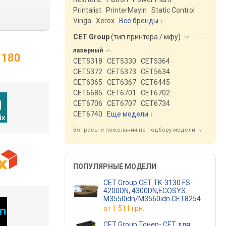
Printalist
PrinterMayin
Static Control
Vinga
Xerox
Все бренды
CET Group
(
тип принтера / мфу
)
лазерный
8180
CET5318
CET5330
CET5364
CET5372
CET5373
CET5634
CET6365
CET6367
CET6445
CET6685
CET6701
CET6702
CET6706
CET6707
CET6734
CET6740
Еще модели
↓
Вопросы и пожелания по подбору модели →
ПОПУЛЯРНЫЕ МОДЕЛИ
CET Group CET TK-3130 FS-
4200DN, 4300DN,ECOSYS
M3550idn/M3560idn CET8254
(CET8254)
от
1 511 грн.
CET Group Тонер- CET для