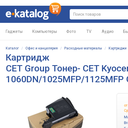
Гаджеты
Компьютеры
Фото
TV
Аудио
Бы
Каталог
/
Офис и канцелярия
/
Расходные материалы
/
Картриджи
Картридж
CET Group Тонер- CET Kyocer
1060DN/1025MFP/1125MFP
о
Ср
Ma
Br