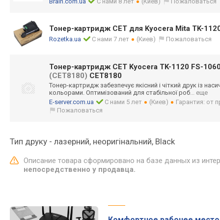
Brain.com.ua
С нами 8 лет
(Киев)
Пожаловаться
Тонер-картридж CET для Kyocera Mita TK-11
Rozetka.ua
С нами 7 лет
(Киев)
Пожаловаться
Тонер-картридж CET Kyocera TK-1120 FS-10
(CET8180)
CET8180
Тонер-картридж забезпечує якісний і чіткий друк із на
кольорами. Оптимізований для стабільної роб
... еще
E-server.com.ua
С нами 5 лет
(Киев)
Гарантия: от 
Пожаловаться
Тип друку - лазерний, неоригінальний, Black
Описание товара сформировано на базе данных из инте
непосредственно у продавца.
Комфортное рабочее место