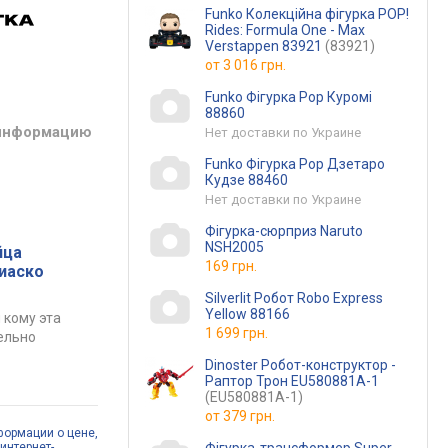
Funko Колекційна фігурка POP!
Rides: Formula One - Max
Verstappen 83921
(83921)
от
3 016 грн.
Funko Фігурка Pop Куромі
88860
 информацию
Нет доставки по Украине
Funko Фігурка Pop Дзетаро
Кудзе 88460
Нет доставки по Украине
Фігурка-сюрприз Naruto
NSH2005
йца
169 грн.
фиаско
Silverlit Робот Robo Express
Yellow 88166
 кому эта
1 699 грн.
ельно
Dinoster Робот-конструктор -
Раптор Трон EU580881A-1
(EU580881A-1)
от
379 грн.
формации о цене,
интернет-