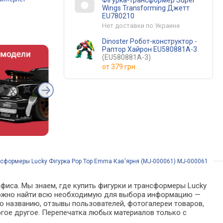
Фігурка-трансформер Super
Wings Transforming Джетт
EU780210
Нет доставки по Украине
Dinoster Робот-конструктор -
Раптор Хайрон EU580881A-3
(EU580881A-3)
от
379 грн.
нсформеры Lucky Фігурка Pop Top Emma Кав'ярня (MJ-000061) MJ-000061
офиса. Мы знаем, где купить фигурки и трансформеры Lucky
е можно найти всю необходимую для выбора информацию —
о названию, отзывы пользователей, фотогалереи товаров,
гое другое. Перепечатка любых материалов только с