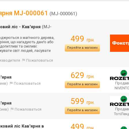
'ярня MJ-000061
(MJ-000061)
вий ліс - Кав'ярня
(MJ-
499
оджуються з магічного дерева,
грн.
ріння, що нагадують данґо або
допитливі та сміливі:
Перейти в магазин
увати світ людей, ласувати
оизводителя
Пожаловаться
629
грн.
'ярня
Продав
Киев)
Пожаловаться
Перейти в магазин
NIVENT
599
грн.
'ярня
Продав
Киев)
Пожаловаться
Перейти в магазин
ТотіЛен
499
ковий ліс Кав'ярня в
грн.