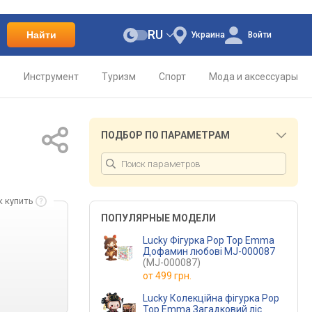
RU
Найти
Украина
Войти
о
Инструмент
Туризм
Спорт
Мода и аксессуары
ПОДБОР ПО ПАРАМЕТРАМ
к купить
ПОПУЛЯРНЫЕ МОДЕЛИ
Lucky Фігурка Pop Top Emma
Дофамин любові MJ-000087
(MJ-000087)
от
499 грн.
Lucky Колекційна фігурка Pop
Top Emma Загадковий ліс