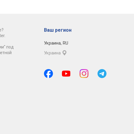
Ваш регион
е?
er.
Украина
,
RU
ии" под
ретной
Украина