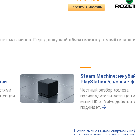
Перейти в магазин
рнет-магазинов. Перед покупкой
обязательно уточняйте всю
Steam Machine: не уби
язи
PlayStation 5, но и не 
остями
Честный разбор железа,
онцепции
производительности, цен и
мини-ПК от Valve действит
подойдет.
Помните, что за достоверность ин
гарантии и доставке отвечает сам 