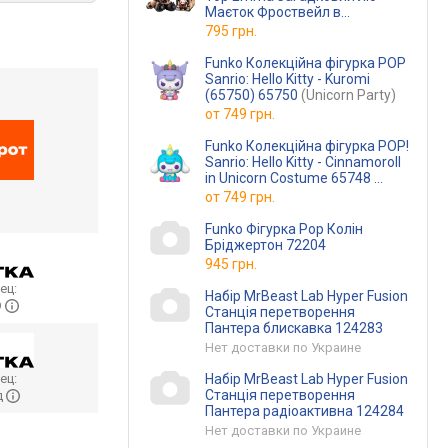
Маєток Фроствейл в
асортименті
(MJ-000076)
795 грн.
Funko Колекційна фігурка POP
Sanrio: Hello Kitty - Kuromi
(65750) 65750
(Unicorn Party)
от
749 грн.
Funko Колекційна фігурка POP!
Sanrio: Hello Kitty - Cinnamoroll
in Unicorn Costume 65748
(65748)
от
749 грн.
Funko Фігурка Pop Колін
Бріджертон 72204
945 грн.
ец:
Набір MrBeast Lab Hyper Fusion
O
Станція перетворення
Пантера блискавка 124283
Нет доставки по Украине
ец:
Набір MrBeast Lab Hyper Fusion
Станція перетворення
д
Пантера радіоактивна 124284
Нет доставки по Украине