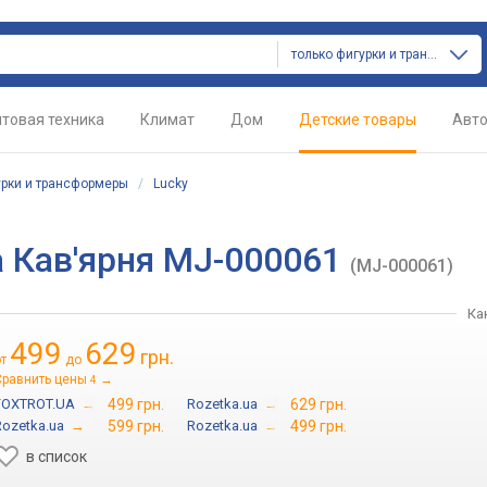
только фигурки и трансформеры
товая техника
Климат
Дом
Детские товары
Авт
рки и трансформеры
/
Lucky
a Кав'ярня MJ-000061
(MJ-000061)
Ка
499
629
грн.
от
до
Сравнить цены
→
4
FOXTROT.UA
→
499 грн.
Rozetka.ua
→
629 грн.
Rozetka.ua
→
599 грн.
Rozetka.ua
→
499 грн.
в список