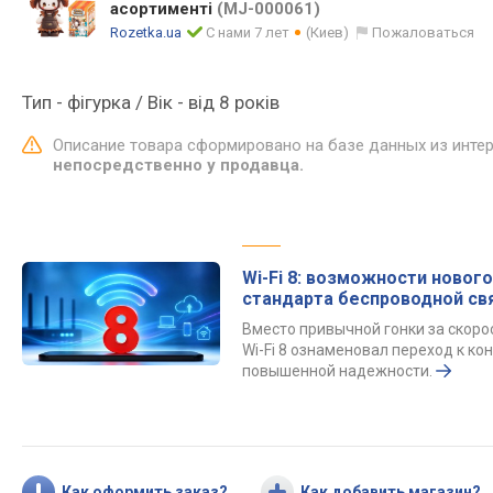
асортименті
(MJ-000061)
Rozetka.ua
С нами 7 лет
(Киев)
Пожаловаться
Тип - фігурка / Вік - від 8 років
Описание товара сформировано на базе данных из инте
непосредственно у продавца.
Wi-Fi 8: возможности нового
стандарта беспроводной св
Вместо привычной гонки за скор
Wi-Fi 8 ознаменовал переход к к
повышенной надежности.
Как оформить заказ?
Как добавить магазин?