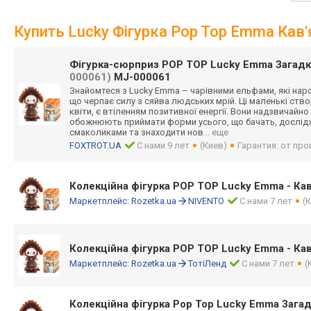
Купить Lucky Фігурка Pop Top Emma Кав
Фігурка-сюрприз POP TOP Lucky Emma Загадко
000061)
MJ-000061
Знайомтеся з Lucky Emma – чарівними ельфами, які нар
що черпає силу з сяйва людських мрій. Ці маленькі ство
квіти, є втіленням позитивної енергії. Вони надзвичайно 
обожнюють приймати форми усього, що бачать, дослідж
смаколиками та знаходити нов
... еще
FOXTROT.UA
С нами 9 лет
(Киев)
Гарантия: от пр
Колекційна фігурка POP TOP Lucky Emma - Кав
Маркетплейс:
Rozetka.ua
NIVENTO
С нами 7 лет
(
Колекційна фігурка POP TOP Lucky Emma - Кав
Маркетплейс:
Rozetka.ua
ТотіЛенд
С нами 7 лет
(
Колекційна фігурка Pop Top Lucky Emma Загад