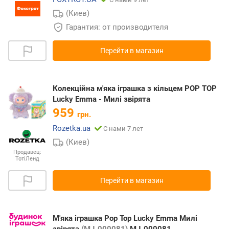
(Киев)
Гарантия: от производителя
Перейти в магазин
Колекційна м'яка іграшка з кільцем POP TOP
Lucky Emma - Милі звірята
959
грн.
Rozetka.ua
С нами 7 лет
(Киев)
Продавец:
ТотіЛенд
Перейти в магазин
М'яка іграшка Pop Top Lucky Emma Милі
звірята
(MJ-000081)
MJ-000081