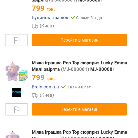
799
грн.
Будинок Іграшок
С нами 3 года
(Киев)
Перейти в магазин
М'яка іграшка Pop Top сюрприз Lucky Emma
Милі звірята
(MJ-000081)
MJ-000081
799
грн.
Brain.com.ua
С нами 8 лет
(Киев)
Перейти в магазин
М'яка іграшка Pop Top сюрприз Lucky Emma