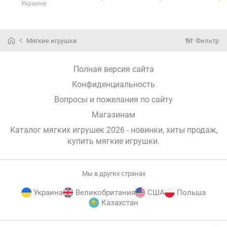
Украине
(15723H)
Emma -
звіряток
(NT7002)
Зайченята
(Random) 17Zl-
0601
(17Zl-0601)
Мягкие игрушки
Фильтр
Полная версия сайта
Конфиденциальность
Вопросы и пожелания по сайту
Магазинам
Каталог мягких игрушек 2026 - новинки, хиты продаж,
купить мягкие игрушки
.
Мы в других странах
Украина
Великобритания
США
Польша
Казахстан
E-