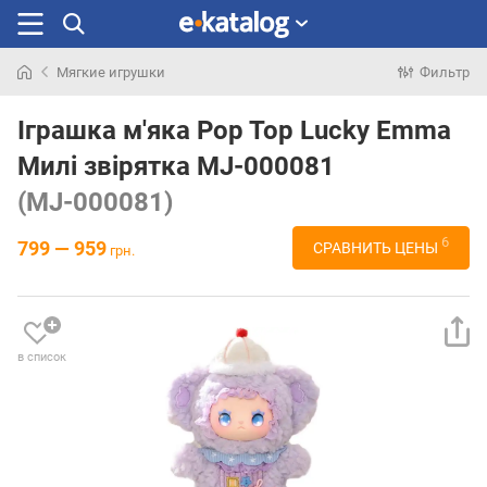
Мягкие игрушки
Фильтр
Искали
раньше
Іграшка м'яка Pop Top Lucky Emma
Милі звірятка MJ-000081
(MJ-000081)
6
799 — 959
СРАВНИТЬ ЦЕНЫ
грн.
в список