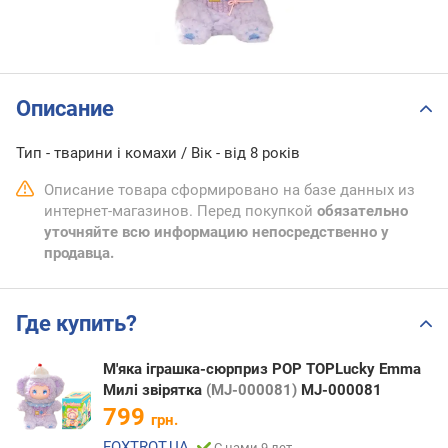
Описание
Тип - тварини і комахи / Вік - від 8 років
Описание товара сформировано на базе данных из
интернет-магазинов. Перед покупкой
обязательно
уточняйте всю информацию непосредственно у
продавца.
Где купить?
М'яка іграшка-сюрприз POP TOPLucky Emma
Милі звірятка
(MJ-000081)
MJ-000081
799
грн.
FOXTROT.UA
С нами 9 лет