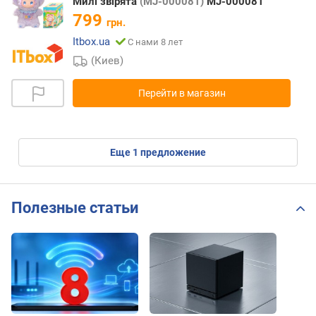
Милі звірята
(MJ-000081)
MJ-000081
799
грн.
Itbox.ua
С нами 8 лет
(Киев)
Перейти в магазин
eще
1
предложение
Полезные статьи