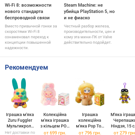
Wi-Fi 8: возможности
Steam Machine: не
нового стандарта
убийца PlayStation 5, но
беспроводной связи
и не фиаско
Вместо привычной гонки за
Честный разбор железа,
скоростями Wi-Fi 8
производительности, цен и
ознаменовал переход к
кому эта мини-ПК от Valve
концепции повышенной
действительно подойдет.
надежности.
Рекомендуем
Іграшка м'яка
Колекційна
Іграшка
М'яка іграш
Zuru Fuggler
м'яка іграшка
колекційна
Черепашк
Мультикроль
з кільцем POP
м'яка Pop Top
Ніндзя, 15 с
15723H
TOP Lucky
Ziyuli - Паті
Донатело
Нет доставки по
от
699 грн.
от
796 грн.
от
279 грн