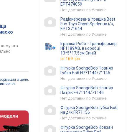
EPT474059
Нет доставки по Украине
Радіокерована іграшка Best
Fun Toys Ghost Spider на і/ч,
йца
EPT371644
фиаско
Нет доставки по Украине
Іграшка Робот-Трансформер
 кому эта
HF1189AB, в коробці
ельно
13*5*17,5см Синій
от
169 грн.
Фігурка SpongeBob Човняр
Губка Боб FR71144/71145
Нет доставки по Украине
формации о цене,
интернет-
Фігурка SpongeBob Човняр
Патрік FR71144/71146
Нет доставки по Украине
Фігурка SpongeBob Губка Боб
на д/к FR71156
Нет доставки по Украине
Фігурка SpongeBob Ковзач