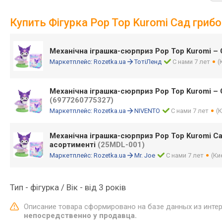
Купить Фігурка Pop Top Kuromi Сад гри
Механічна іграшка-сюрприз Pop Top Kuromi – 
Маркетплейс:
Rozetka.ua
ТотіЛенд
С нами 7 лет
(
Механічна іграшка-сюрприз Pop Top Kuromi – 
(6977260775327)
Маркетплейс:
Rozetka.ua
NIVENTO
С нами 7 лет
(
Механічна іграшка-сюрприз Pop Top Kuromi Са
асортименті
(25MDL-001)
Маркетплейс:
Rozetka.ua
Mr. Joe
С нами 7 лет
(Ки
Тип - фігурка / Вік - від 3 років
Описание товара сформировано на базе данных из инте
непосредственно у продавца.