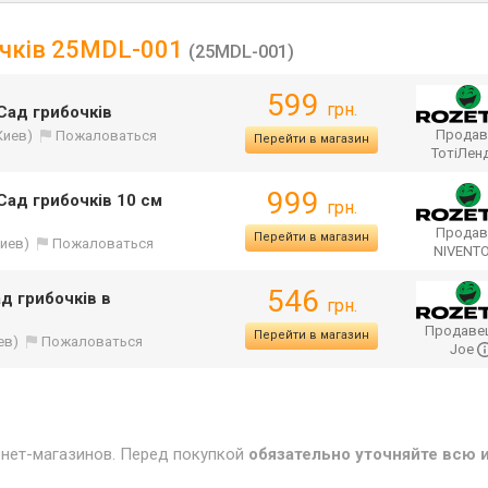
бочків 25MDL-001
(25MDL-001)
599
грн.
Сад грибочків
Продав
Киев)
Пожаловаться
Перейти в магазин
ТотіЛен
999
Сад грибочків 10 см
грн.
Продав
Перейти в магазин
Киев)
Пожаловаться
NIVENT
546
д грибочків в
грн.
Продаве
Перейти в магазин
ев)
Пожаловаться
Joe
рнет-магазинов. Перед покупкой
обязательно уточняйте всю