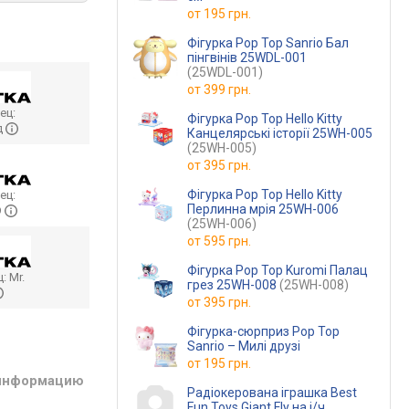
от
195 грн.
Фігурка Pop Top Sanrio Бал
пінгвінів 25WDL-001
(25WDL-001)
от
399 грн.
ец:
Фігурка Pop Top Hello Kitty
д
Канцелярські історії 25WH-005
(25WH-005)
от
395 грн.
Фігурка Pop Top Hello Kitty
ец:
Перлинна мрія 25WH-006
O
(25WH-006)
от
595 грн.
Фігурка Pop Top Kuromi Палац
ц:
Mr.
грез 25WH-008
(25WH-008)
от
395 грн.
Фігурка-сюрприз Pop Top
Sanrio – Милі друзі
от
195 грн.
 информацию
Радіокерована іграшка Best
Fun Toys Giant Fly на і/ч,