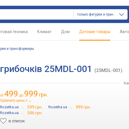
только фигурки и трансформеры
товая техника
Климат
Дом
Детские товары
Авт
рки и трансформеры
 грибочків 25MDL-001
(25MDL-001)
Ка
499
999
грн.
от
до
Сравнить цены
→
3
Rozetka.ua
→
599 грн.
Rozetka.ua
→
999 грн.
Rozetka.ua
→
546 грн.
в список