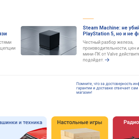
Steam Machine: не уби
язи
PlayStation 5, но и не 
остями
Честный разбор железа,
онцепции
производительности, цен и
мини-ПК от Valve действит
подойдет.
Помните, что за достоверность ин
гарантии и доставке отвечает сам 
магазин!