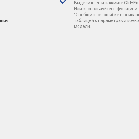
Выделите ее и нажмите Ctrl+Ent
Или воспользуйтесь функцией
"Сообщить об ошибке в описан
ания
таблицей с параметрами конк
модели.