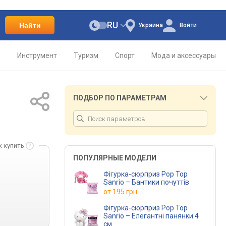
RU
Найти
Украина
Войти
о
Инструмент
Туризм
Спорт
Мода и аксессуары
ПОДБОР ПО ПАРАМЕТРАМ
к купить
ПОПУЛЯРНЫЕ МОДЕЛИ
Фігурка-сюрприз Pop Top
Sanrio – Бантики почуттів
от
195 грн.
Фігурка-сюрприз Pop Top
Sanrio – Елегантні панянки 4
см