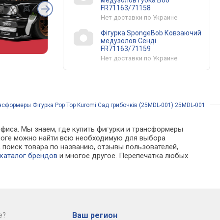
медузолов Губка Боб
FR71163/71158
Нет доставки по Украине
Фігурка SpongeBob Ковзаючий
медузолов Сенді
FR71163/71159
Нет доставки по Украине
нсформеры Фігурка Pop Top Kuromi Сад грибочків (25MDL-001) 25MDL-001
офиса. Мы знаем, где купить фигурки и трансформеры
талоге можно найти всю необходимую для выбора
поиск товара по названию, отзывы пользователей,
каталог брендов
и многое другое. Перепечатка любых
Ваш регион
е?