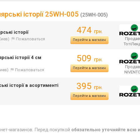
елярські історії 25WH-005
(25WH-005)
474
грн.
рські історії
Продав
Киев)
Пожаловаться
Перейти в магазин
ТотіЛен
509
рські історії 4 см
грн.
Продав
Перейти в магазин
Киев)
Пожаловаться
NIVENT
395
ькі історії в асортименті
грн.
Перейти в магазин
рнет-магазинов. Перед покупкой
обязательно уточняйте всю