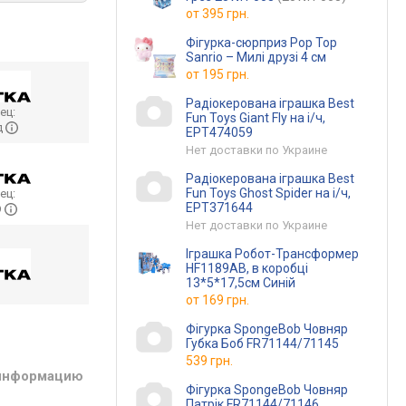
от
395 грн.
Фігурка-сюрприз Pop Top
Sanrio – Милі друзі 4 см
от
195 грн.
Радіокерована іграшка Best
ец:
Fun Toys Giant Fly на і/ч,
д
EPT474059
Нет доставки по Украине
Радіокерована іграшка Best
Fun Toys Ghost Spider на і/ч,
ец:
EPT371644
O
Нет доставки по Украине
Іграшка Робот-Трансформер
HF1189AB, в коробці
13*5*17,5см Синій
от
169 грн.
Фігурка SpongeBob Човняр
Губка Боб FR71144/71145
539 грн.
 информацию
Фігурка SpongeBob Човняр
Патрік FR71144/71146