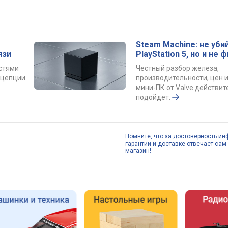
Steam Machine: не уби
язи
PlayStation 5, но и не 
остями
Честный разбор железа,
онцепции
производительности, цен и
мини-ПК от Valve действит
подойдет.
Помните, что за достоверность ин
гарантии и доставке отвечает сам 
магазин!