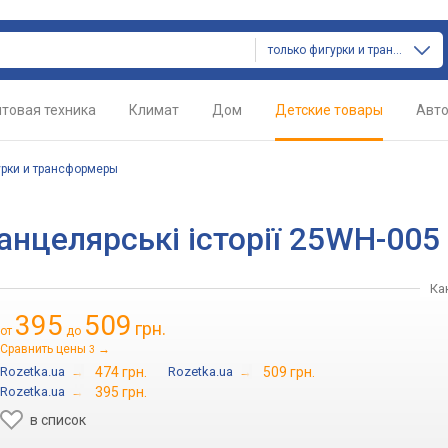
только фигурки и трансформеры
товая техника
Климат
Дом
Детские товары
Авт
рки и трансформеры
 Канцелярські історії 25WH-005
Ка
395
509
грн.
от
до
Сравнить цены
→
3
Rozetka.ua
→
474 грн.
Rozetka.ua
→
509 грн.
Rozetka.ua
→
395 грн.
в список