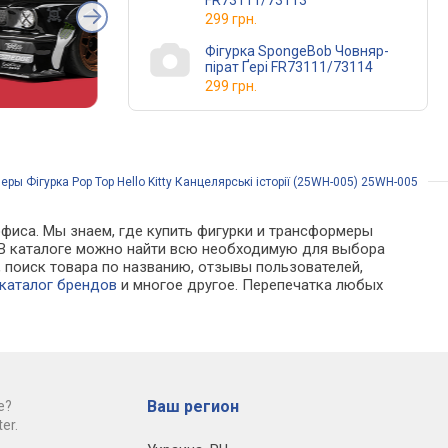
FR73111/73113
299 грн.
Фігурка SpongeBob Човняр-
пірат Ґері FR73111/73114
299 грн.
ры Фігурка Pop Top Hello Kitty Канцелярські історії (25WH-005) 25WH-005
офиса. Мы знаем, где купить фигурки и трансформеры
ах. В каталоге можно найти всю необходимую для выбора
поиск товара по названию, отзывы пользователей,
каталог брендов
и многое другое. Перепечатка любых
Ваш регион
е?
er.