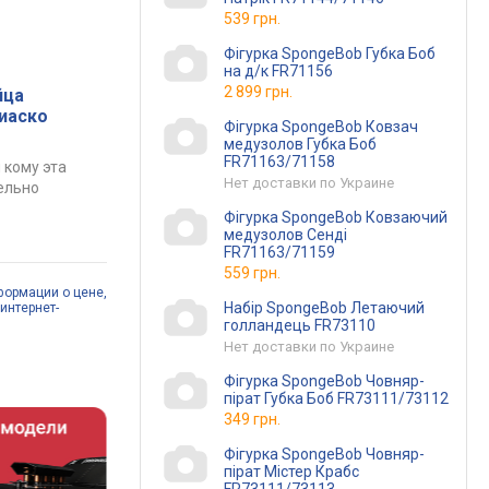
539 грн.
Фігурка SpongeBob Губка Боб
на д/к FR71156
2 899 грн.
йца
фиаско
Фігурка SpongeBob Ковзач
медузолов Губка Боб
FR71163/71158
 кому эта
Нет доставки по Украине
ельно
Фігурка SpongeBob Ковзаючий
медузолов Сенді
FR71163/71159
559 грн.
формации о цене,
Набір SpongeBob Летаючий
интернет-
голландець FR73110
Нет доставки по Украине
Фігурка SpongeBob Човняр-
пірат Губка Боб FR73111/73112
349 грн.
Фігурка SpongeBob Човняр-
пірат Містер Крабс