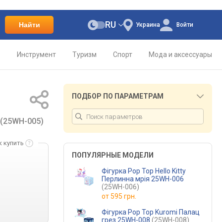
RU
Найти
Украина
Войти
о
Инструмент
Туризм
Спорт
Мода и аксессуары
ПОДБОР ПО ПАРАМЕТРАМ
(25WH-005)
к купить
ПОПУЛЯРНЫЕ МОДЕЛИ
Фігурка Pop Top Hello Kitty
Перлинна мрія 25WH-006
(25WH-006)
от
595 грн.
Фігурка Pop Top Kuromi Палац
грез 25WH-008
(25WH-008)