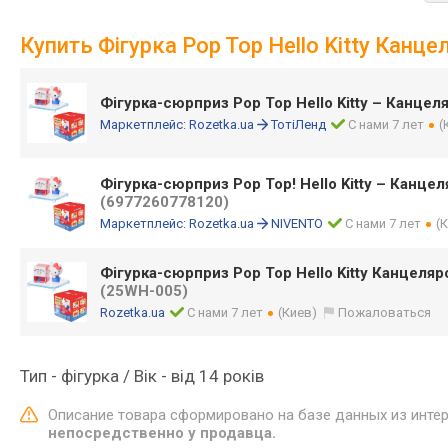
Купить Фігурка Pop Top Hello Kitty Канц
Фігурка-сюрприз Pop Top Hello Kitty – Канцеля
Маркетплейс:
Rozetka.ua
ТотіЛенд
С нами 7 лет
(
Фігурка-сюрприз Pop Top! Hello Kitty – Канцеля
(6977260778120)
Маркетплейс:
Rozetka.ua
NIVENTO
С нами 7 лет
(
Фігурка-сюрприз Pop Top Hello Kitty Канцелярс
(25WH-005)
Rozetka.ua
С нами 7 лет
(Киев)
Пожаловаться
Тип - фігурка / Вік - від 14 років
Описание товара сформировано на базе данных из инте
непосредственно у продавца.