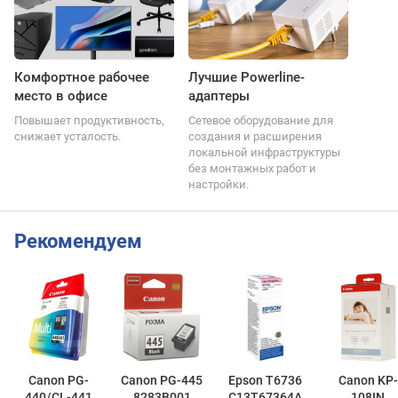
Комфортное рабочее
Лучшие Powerline-
место в офисе
адаптеры
Повышает продуктивность,
Сетевое оборудование для
снижает усталость.
создания и расширения
локальной инфраструктуры
без монтажных работ и
настройки.
Рекомендуем
Canon PG-
Canon PG-445
Epson T6736
Canon KP-
440/CL-441
8283B001
C13T67364A
108IN