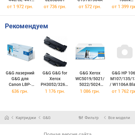
MULTI
3115B001
от 1 972 грн.
от 736 грн.
от 572 грн.
от 1 399 гр
5219B005
Рекомендуем
G&G лазерний
G&G G&G for
G&G Xerox
G&G HP 10
G&G для
Xerox
WC5019/5021/
M107/135/1
Canon LBP-
PH3052/3260/
5022/5024
/ W1106A Bl
3010/3020
WC3215/3225
Black
1K -106A
636 грн.
1 176 грн.
1 086 грн.
от
1 762 гр
Black -712
Black
-006R01573
(106A)
(G&G-712)
-106R02782
(006R01573)
(G&G-
106R02782)
Картриджи
G&G
Фильтр
Все модели
Полная версия сайта