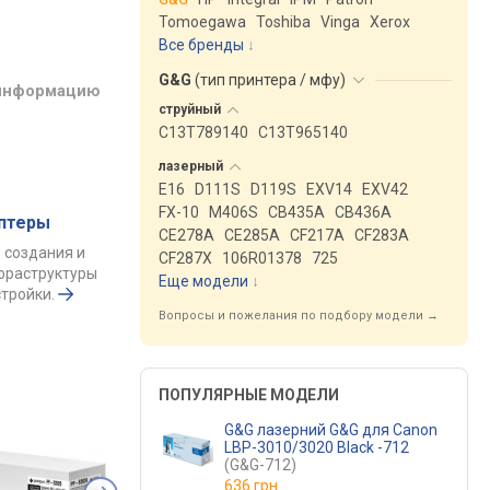
Tomoegawa
Toshiba
Vinga
Xerox
Все бренды
G&G
(
тип принтера / мфу
)
 информацию
струйный
C13T789140
C13T965140
лазерный
E16
D111S
D119S
EXV14
EXV42
FX-10
M406S
CB435A
CB436A
аптеры
CE278A
CE285A
CF217A
CF283A
 создания и
CF287X
106R01378
725
фраструктуры
Еще модели
↓
тройки.
Вопросы и пожелания по подбору модели →
ПОПУЛЯРНЫЕ МОДЕЛИ
G&G лазерний G&G для Canon
LBP-3010/3020 Black -712
(G&G-712)
636 грн.