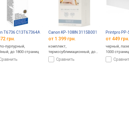
on T6736 C13T67364A
Canon KP-108IN 3115B001
Printpro PP
72 грн.
от 1 399 грн.
от 449 грн
ло-пурпурный,
комплект,
черный, лаз
йный, до 1800 страниц
термосублимационный, до
1000 страни
108 страниц
сравнить
сравнить
сравни