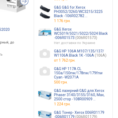
G&G G&G for Xerox
PH3052/3260/WC3215/3225
Black -106R02782
(G&G-106R02782)
1 176 грн.
G&G Xerox
-S2020
Canon PG-84 8592B001
Printalist PL-T8651
WC5019/5021/5022/5024 Black
.
от 994 грн.
от 1 299 грн.
-006R01573
(006R01573)
ерный, до
черный, струйный,
черный, струйный, д
Нет доставки по Украине
ц
пигментные чернила
10000 страниц
G&G HP 106A M107/135/137/
ть
сравнить
сравнить
W1106A Black 1K -106A
(106A)
от
1 762 грн.
G&G HP 117A CL
150a/150nw/178nw/179fnw
Cyan -W2071A
500 грн.
G&G лазерний G&G для Xerox
Phaser 3140/3155/3160, Max,
2500 стор -108R00909
(G&G-108R00909)
1 224 грн.
G&G Тонер- Xerox 006R01179
-006R01179
(006R01179)