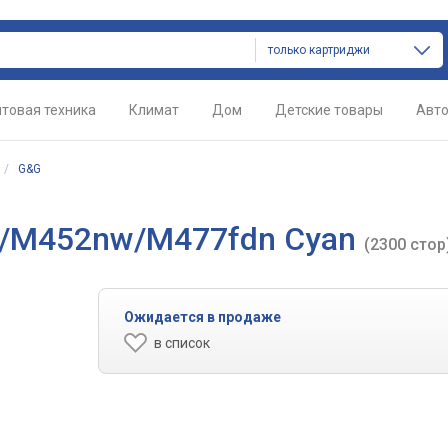
только картриджи
товая техника
Климат
Дом
Детские товары
Авт
/
G&G
n/M452nw/M477fdn Cyan
(2300 стор
Ожидается в продаже
в список