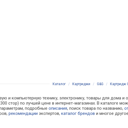
Каталог
/
Картриджи
/
G&G
/
Картридж 
вую и компьютерную технику, электронику, товары для дома и 
300 стор) по лучшей цене в интернет-магазинах. В каталоге 
 параметрам, подробные
описания
, поиск товара по названию,
о
ров,
рекомендации
экспертов,
каталог брендов
и многое друго