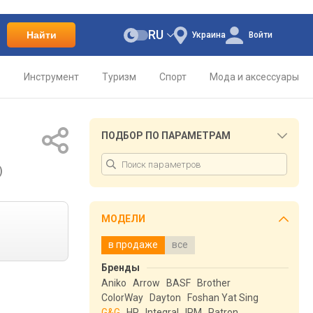
RU
Найти
Украина
Войти
о
Инструмент
Туризм
Спорт
Мода и аксессуары
ПОДБОР ПО ПАРАМЕТРАМ
)
МОДЕЛИ
в продаже
все
Бренды
Aniko
Arrow
BASF
Brother
ColorWay
Dayton
Foshan Yat Sing
G&G
HP
Integral
IPM
Patron