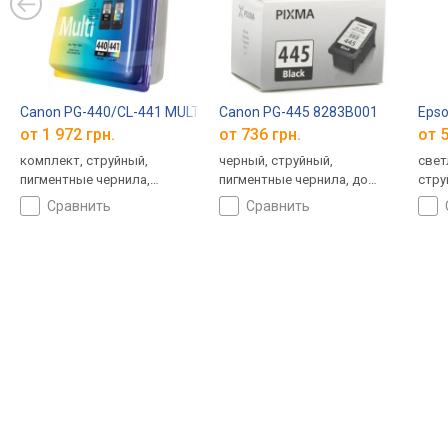
Canon PG-440/CL-441 MULTI 5219B005
Canon PG-445 8283B001
Eps
от 1 972 грн.
от 736 грн.
от 5
комплект, струйный,
черный, струйный,
свет
пигментные чернила,
пигментные чернила, до
стру
водорастворимые чернила,
180 страниц
сравнить
сравнить
до 360 страниц