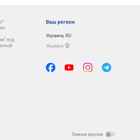
Ваш регион
е?
er.
Украина
,
RU
ии" под
ретной
Украина
Тёмная версия