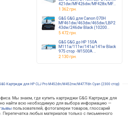
421dw/MF426dw/MF428x/MF4
29x Black, 9200 стор -052H
1 362 грн.
(G&G-052H)
G&G G&G для Canon 070H
MF461dw/463dw/465dw/LBP2
43dw/246dw Black (10200
стор.) -5640C002
5 472 грн.
(G&G-5640C002)
G&G G&G до HP 150A
M111a/111w/141a/141w Black
975 стор -W1500A
(G&G-W1500A)
2 130 грн.
G&G Картридж для HP СLJ Pro M452dn/M452nw/M477fdn Cyan (2300 стор)
офиса. Мы знаем, где купить картриджи G&G Картридж для
можно найти всю необходимую для выбора информацию —
тзывы
пользователей, фотогалереи товаров, глоссарий
е. Перепечатка любых материалов только с письменного