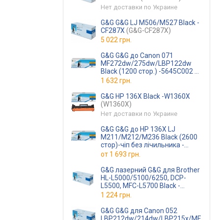
Нет доставки по Украине
G&G G&G LJ M506/M527 Black -
CF287X
(G&G-CF287X)
5 022 грн.
G&G G&G до Canon 071
MF272dw/275dw/LBP122dw
Black (1200 стор.) -5645C002
(G&G-5645C002)
1 632 грн.
G&G HP 136X Black -W1360X
(W1360X)
Нет доставки по Украине
G&G G&G до HP 136X LJ
M211/M212/M236 Black (2600
стор)-чіп без лічильника -
W1360XNC
(G&G-W1360XNC)
от
1 693 грн.
G&G лазерний G&G для Brother
HL-L5000/5100/6250, DCP-
L5500, MFC-L5700 Black -
TN3480
(G&G-TN3480)
1 224 грн.
G&G G&G для Canon 052
LBP212dw/214dw/LBP215x/MF