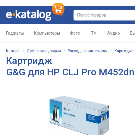
Гаджеты
Компьютеры
Фото
TV
Аудио
Бы
Каталог
/
Офис и канцелярия
/
Расходные материалы
/
Картриджи
Картридж
G&G для HP СLJ Pro M452d